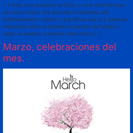
= 0 Esta es la ecuación de Dirac, y es la más hermosa
de toda la física. Ella describe el fenómeno del
entrelazamiento cuántico, que afirma que si 2 sistemas
interactúan entre sí durante un período de tiempo y
luego se separan, podemos describirlos […]
Marzo, celebraciones del
mes.