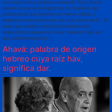
muy importante y pedirles un pequeño favor. Con el
cambio constante de algoritmos de Facebook, las
publicaciones que hacemos son menos visibles y
llegamos a menos personas. ¿Por qué ocurre esto?… Se
busca que quienes creamos Comunidades y/o
emprendemos, paguemos más a Facebook cada vez
que publiquemos para […]
Ahavá: palabra de origen
hebreo cuya raíz hav,
significa dar.