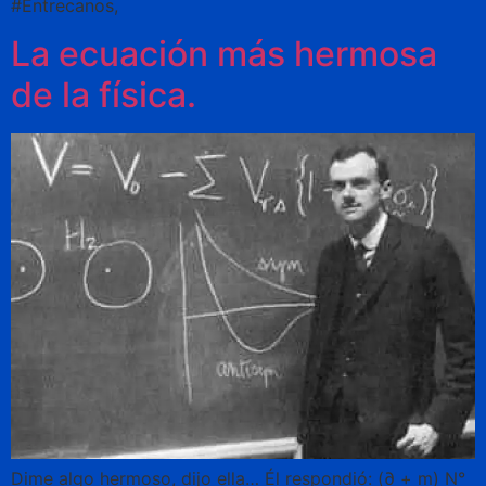
#Entrecanos,
La ecuación más hermosa
de la física.
Dime algo hermoso, dijo ella… Él respondió: (∂ + m) N°