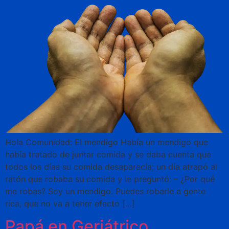
Hola Comunidad: El mendigo Había un mendigo que
había tratado de juntar comida y se daba cuenta que
todos los días su comida desaparecía; un día atrapó al
ratón que robaba su comida y le preguntó: – ¿Por qué
me robas? Soy un mendigo. Puedes robarle a gente
rica, que no va a tener efecto […]
Papá en Geriátrico.