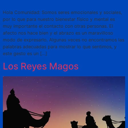
Hola Comunidad: Somos seres emocionales y sociales,
por lo que para nuestro bienestar físico y mental es
muy importante el contacto con otras personas. El
afecto nos hace bien y el abrazo es un maravilloso
modo de expresarlo. Algunas veces no encontramos las
palabras adecuadas para mostrar lo que sentimos, y
este gesto es un […]
Los Reyes Magos