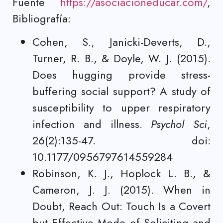
Fuente
https://asociacioneducar.com/
,
Bibliografía:
Cohen, S., Janicki-Deverts, D.,
Turner, R. B., & Doyle, W. J. (2015).
Does hugging provide stress-
buffering social support? A study of
susceptibility to upper respiratory
infection and illness.
Psychol Sci
,
26(2):135-47. doi:
10.1177/0956797614559284
Robinson, K. J., Hoplock L. B., &
Cameron, J. J. (2015). When in
Doubt, Reach Out: Touch Is a Covert
but Effective Mode of Soliciting and