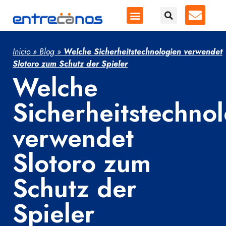
Inicio
»
Blog
»
Welche Sicherheitstechnologien verwendet
Slotoro zum Schutz der Spieler
Welche
Sicherheitstechno
verwendet
Slotoro zum
Schutz der
Spieler