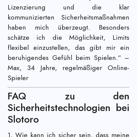
Lizenzierung und die klar
kommunizierten Sicherheitsmaßnahmen
haben mich überzeugt. Besonders
schätze ich die Möglichkeit, Limits
flexibel einzustellen, das gibt mir ein
beruhigendes Gefühl beim Spielen.“ –
Max, 34 Jahre, regelmäßiger Online-
Spieler
FAQ zu den
Sicherheitstechnologien bei
Slotoro
1. Wie kann ich sicher sein, dass meine