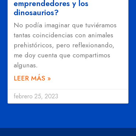
emprendedores y los
dinosaurios?
No podía imaginar que tuviéramos
tantas coincidencias con animales
prehistóricos, pero reflexionando,
me doy cuenta que compartimos
algunas.
LEER MÁS »
febrero 25, 2023