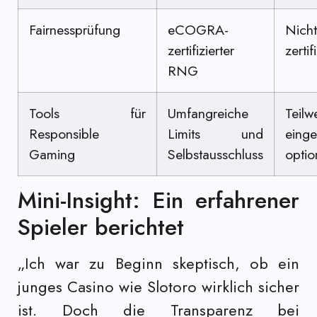
Fairnessprüfung
eCOGRA-
Ni
zertifizierter
zertif
RNG
Tools für
Umfangreiche
Teilw
Responsible
Limits und
eing
Gaming
Selbstausschluss
optio
Mini-Insight: Ein erfahrener
Spieler berichtet
„Ich war zu Beginn skeptisch, ob ein
junges Casino wie Slotoro wirklich sicher
ist. Doch die Transparenz bei