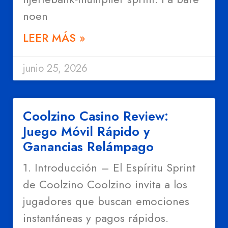
noen
LEER MÁS »
junio 25, 2026
Coolzino Casino Review:
Juego Móvil Rápido y
Ganancias Relámpago
1. Introducción – El Espíritu Sprint
de Coolzino Coolzino invita a los
jugadores que buscan emociones
instantáneas y pagos rápidos.