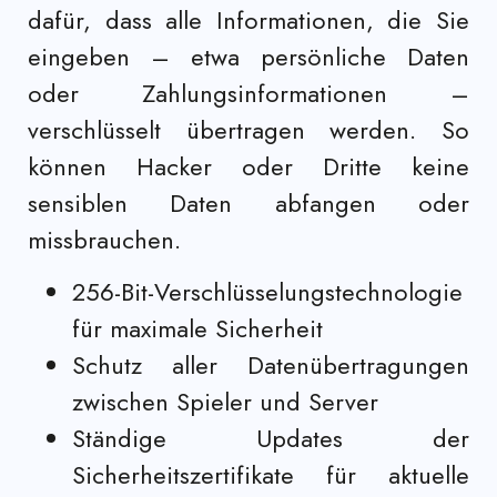
dafür, dass alle Informationen, die Sie
eingeben – etwa persönliche Daten
oder Zahlungsinformationen –
verschlüsselt übertragen werden. So
können Hacker oder Dritte keine
sensiblen Daten abfangen oder
missbrauchen.
256-Bit-Verschlüsselungstechnologie
für maximale Sicherheit
Schutz aller Datenübertragungen
zwischen Spieler und Server
Ständige Updates der
Sicherheitszertifikate für aktuelle