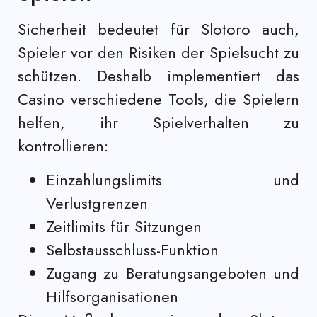
Sicherheit bedeutet für Slotoro auch,
Spieler vor den Risiken der Spielsucht zu
schützen. Deshalb implementiert das
Casino verschiedene Tools, die Spielern
helfen, ihr Spielverhalten zu
kontrollieren:
Einzahlungslimits und
Verlustgrenzen
Zeitlimits für Sitzungen
Selbstausschluss-Funktion
Zugang zu Beratungsangeboten und
Hilfsorganisationen