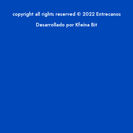
copyright all rights reserved © 2022 Entrecanos
Desarrollado por Kfeína Bit