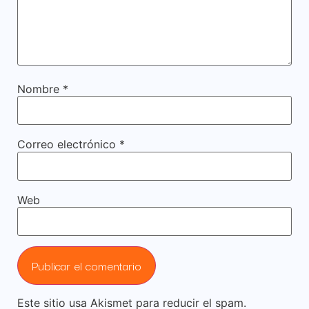
Nombre
*
Correo electrónico
*
Web
Este sitio usa Akismet para reducir el spam.