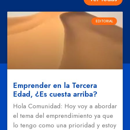
EDITORIAL
Emprender en la Tercera
Edad, ¿Es cuesta arriba?
Hola Comunidad: Hoy voy a abordar
el tema del emprendimiento ya que
lo tengo como una prioridad y estoy