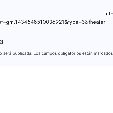
ps://www.facebook.
et=gm.1434548510036921&type=3&theater
a
o será publicada.
Los campos obligatorios están marcado