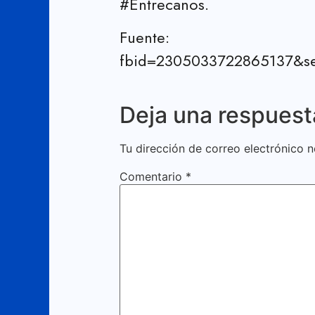
#Entrecanos.
Fuente: htt
fbid=2305033722865137&s
Deja una respuest
Tu dirección de correo electrónico n
Comentario
*