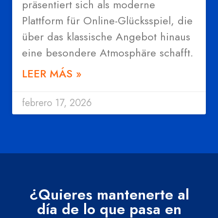
präsentiert sich als moderne
Plattform für Online-Glücksspiel, die
über das klassische Angebot hinaus
eine besondere Atmosphäre schafft.
LEER MÁS »
febrero 17, 2026
¿Quieres mantenerte al
día de lo que pasa en