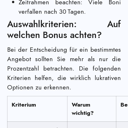
Zeitrahmen beachten: Viele Boni
verfallen nach 30 Tagen.
Auswahlkriterien: Auf
welchen Bonus achten?
Bei der Entscheidung für ein bestimmtes
Angebot sollten Sie mehr als nur die
Prozentzahl betrachten. Die folgenden
Kriterien helfen, die wirklich lukrativen
Optionen zu erkennen.
Kriterium
Warum
Be
wichtig?