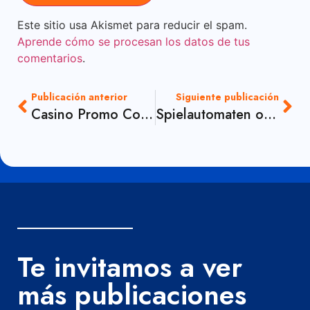
Este sitio usa Akismet para reducir el spam.
Aprende cómo se procesan los datos de tus
comentarios
.
Publicación anterior
Siguiente publicación
Casino Promo Code – App‑ und Mobile‑Guide für deutsche Spieler
Spielautomaten online: App‑ und Mobile‑Guide für deutsche Spieler
Te invitamos a ver
más publicaciones