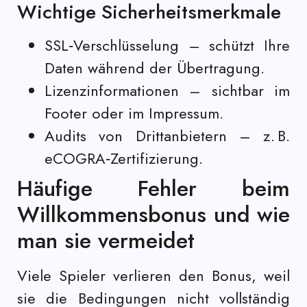
Wichtige Sicherheitsmerkmale
SSL‑Verschlüsselung – schützt Ihre
Daten während der Übertragung.
Lizenzinformationen – sichtbar im
Footer oder im Impressum.
Audits von Drittanbietern – z. B.
eCOGRA‑Zertifizierung.
Häufige Fehler beim
Willkommensbonus und wie
man sie vermeidet
Viele Spieler verlieren den Bonus, weil
sie die Bedingungen nicht vollständig