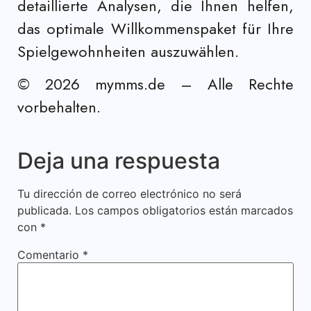
detaillierte Analysen, die Ihnen helfen,
das optimale Willkommenspaket für Ihre
Spielgewohnheiten auszuwählen.
© 2026 mymms.de – Alle Rechte
vorbehalten.
Deja una respuesta
Tu dirección de correo electrónico no será
publicada.
Los campos obligatorios están marcados
con
*
Comentario
*