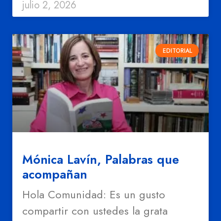
julio 2, 2026
EDITORIAL
Mónica Lavín, Palabras que
acompañan
Hola Comunidad: Es un gusto
compartir con ustedes la grata