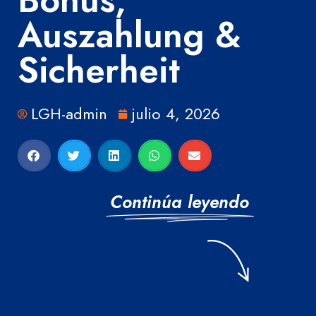
Auszahlung &
Sicherheit
LGH-admin
julio 4, 2026
Continúa leyendo