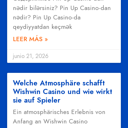
nədir bilərsiniz? Pin Up Casino-dan
nədir? Pin Up Casino-da
qeydiyyatdan keçmək
LEER MÁS »
junio 21, 2026
Welche Atmosphäre schafft
Wishwin Casino und wie wirkt
sie auf Spieler
Ein atmosphärisches Erlebnis von
Anfang an Wishwin Casino