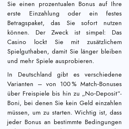
Sie einen prozentualen Bonus auf Ihre
erste Einzahlung oder ein festes
Betragspaket, das Sie sofort nutzen
können. Der Zweck ist simpel: Das
Casino lockt Sie mit zusätzlichem
Spielguthaben, damit Sie länger bleiben
und mehr Spiele ausprobieren.
In Deutschland gibt es verschiedene
Varianten – von 100 % Match‑Bonuses
über Freispiele bis hin zu „No‑Deposit“-
Boni, bei denen Sie kein Geld einzahlen
müssen, um zu starten. Wichtig ist, dass
jeder Bonus an bestimmte Bedingungen