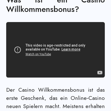
Willkommensbonus?
Der Casino Willkommensbonus ist das
erste Geschenk, das ein Online‑Casino
neuen Spielern macht. Meistens erhalten