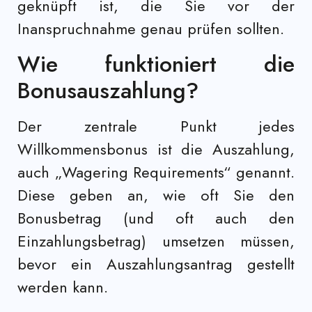
geknüpft ist, die Sie vor der
Inanspruchnahme genau prüfen sollten.
Wie funktioniert die
Bonusauszahlung?
Der zentrale Punkt jedes
Willkommensbonus ist die Auszahlung,
auch „Wagering Requirements“ genannt.
Diese geben an, wie oft Sie den
Bonusbetrag (und oft auch den
Einzahlungsbetrag) umsetzen müssen,
bevor ein Auszahlungsantrag gestellt
werden kann.