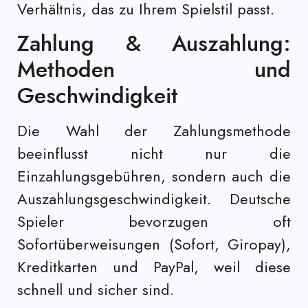
Verhältnis, das zu Ihrem Spielstil passt.
Zahlung & Auszahlung:
Methoden und
Geschwindigkeit
Die Wahl der Zahlungsmethode
beeinflusst nicht nur die
Einzahlungsgebühren, sondern auch die
Auszahlungsgeschwindigkeit. Deutsche
Spieler bevorzugen oft
Sofortüberweisungen (Sofort, Giropay),
Kreditkarten und PayPal, weil diese
schnell und sicher sind.