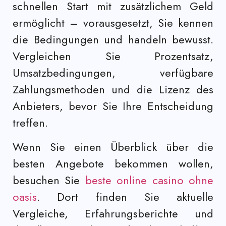
schnellen Start mit zusätzlichem Geld
ermöglicht – vorausgesetzt, Sie kennen
die Bedingungen und handeln bewusst.
Vergleichen Sie Prozentsatz,
Umsatzbedingungen, verfügbare
Zahlungsmethoden und die Lizenz des
Anbieters, bevor Sie Ihre Entscheidung
treffen.
Wenn Sie einen Überblick über die
besten Angebote bekommen wollen,
besuchen Sie
beste online casino ohne
oasis
. Dort finden Sie aktuelle
Vergleiche, Erfahrungsberichte und