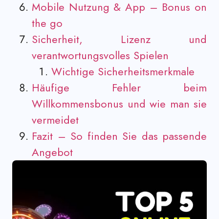
Mobile Nutzung & App – Bonus on
the go
Sicherheit, Lizenz und
verantwortungsvolles Spielen
Wichtige Sicherheitsmerkmale
Häufige Fehler beim
Willkommensbonus und wie man sie
vermeidet
Fazit – So finden Sie das passende
Angebot