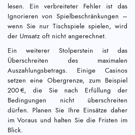
lesen. Ein verbreiteter Fehler ist das
Ignorieren von Spielbeschränkungen –
wenn Sie nur Tischspiele spielen, wird
der Umsatz oft nicht angerechnet.
Ein weiterer Stolperstein ist das
Überschreiten des maximalen
Auszahlungsbetrags. Einige Casinos
setzen eine Obergrenze, zum Beispiel
200 €, die Sie nach Erfüllung der
Bedingungen nicht überschreiten
dürfen. Planen Sie Ihre Einsätze daher
im Voraus und halten Sie die Fristen im
Blick.