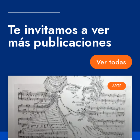
Te invitamos a ver
más publicaciones
Ver todas
ARTE