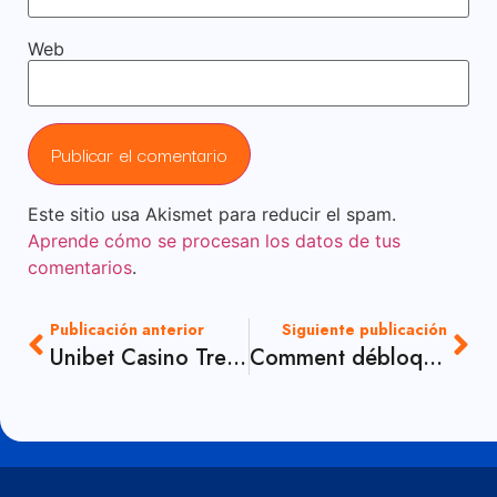
Web
Este sitio usa Akismet para reducir el spam.
Aprende cómo se procesan los datos de tus
comentarios
.
Publicación anterior
Siguiente publicación
Unibet Casino Treuepunkte sammeln und einlösen – lohnt sich das wirklich?
Comment débloquer un bonus de fidélité sur Casino 770 : guide complet