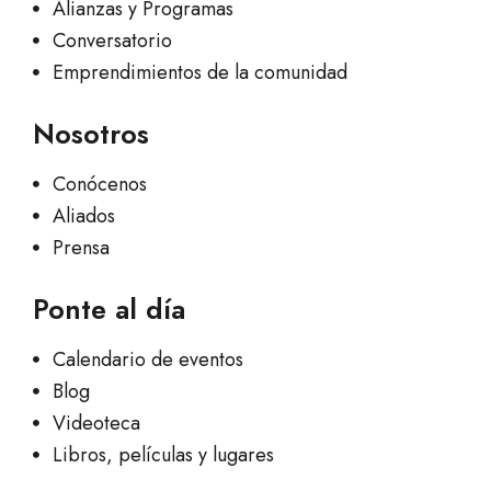
Alianzas y Programas
Conversatorio
Emprendimientos de la comunidad
Nosotros
Conócenos
Aliados
Prensa
Ponte al día
Calendario de eventos
Blog
Videoteca
Libros, películas y lugares