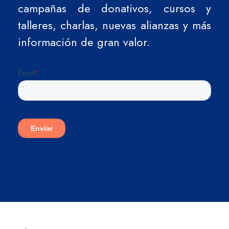
campañas de donativos, cursos y
talleres, charlas, nuevas alianzas y más
información de gran valor.