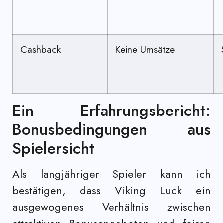
Cashback
Keine Umsätze
Ein Erfahrungsbericht:
Bonusbedingungen aus
Spielersicht
Als langjähriger Spieler kann ich
bestätigen, dass Viking Luck ein
ausgewogenes Verhältnis zwischen
attraktiven Bonusangeboten und fairen