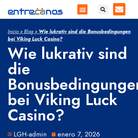
Inicio
»
Blog
»
Wie lukrativ sind die Bonusbedingungen
bei Viking Luck Casino?
Wie lukrativ sind
die
Bonusbedingunge
bei Viking Luck
Casino?
LGH-admin
enero 7, 2026