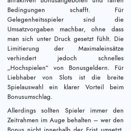
Bedingungen schafft. Für
Gelegenheitsspieler sind die
Umsatzvorgaben machbar, ohne dass
man sich unter Druck gesetzt fühlt. Die
Limitierung der Maximaleinsätze
verhindert jedoch schnelles
„Hochspielen“ von Bonusgeldern. Für
Liebhaber von Slots ist die breite
Spielauswahl ein klarer Vorteil beim
Bonusumschlag.
Allerdings sollten Spieler immer den
Zeitrahmen im Auge behalten – wer den
Bonus nicht innerhalb der Frist umsetzt,