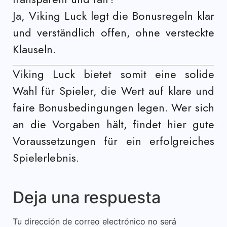
Ja, Viking Luck legt die Bonusregeln klar
und verständlich offen, ohne versteckte
Klauseln.
Viking Luck bietet somit eine solide
Wahl für Spieler, die Wert auf klare und
faire Bonusbedingungen legen. Wer sich
an die Vorgaben hält, findet hier gute
Voraussetzungen für ein erfolgreiches
Spielerlebnis.
Deja una respuesta
Tu dirección de correo electrónico no será