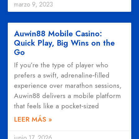
marzo 9, 2023
Auwin88 Mobile Casino:
Quick Play, Big Wins on the
Go
If you’re the type of player who
prefers a swift, adrenaline‑filled
experience over marathon sessions,
Auwin88 delivers a mobile platform
that feels like a pocket‑sized
LEER MÁS »
junio 17, 2026