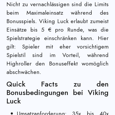
Nicht zu vernachlässigen sind die Limits
beim Maximaleinsatz während des
Bonusspiels. Viking Luck erlaubt zumeist
Einsätze bis 5 € pro Runde, was die
Spielstrategie einschränken kann. Hier
gilt: Spieler mit eher vorsichtigem
Spielstil sind im Vorteil, während
Highroller den Bonuseffekt womöglich
abschwächen.
Quick Facts zu den
Bonusbedingungen bei Viking
Luck
Umsatzanforderung: 35x bis 40x