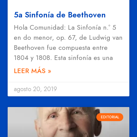
5a Sinfonía de Beethoven
Hola Comunidad: La Sinfonía n.º 5
en do menor, op. 67, de Ludwig van
Beethoven fue compuesta entre
1804 y 1808. Esta sinfonía es una
LEER MÁS »
agosto 20, 2019
EDITORIAL