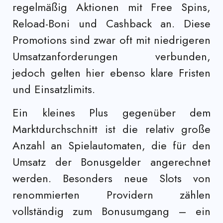
regelmäßig Aktionen mit Free Spins,
Reload-Boni und Cashback an. Diese
Promotions sind zwar oft mit niedrigeren
Umsatzanforderungen verbunden,
jedoch gelten hier ebenso klare Fristen
und Einsatzlimits.
Ein kleines Plus gegenüber dem
Marktdurchschnitt ist die relativ große
Anzahl an Spielautomaten, die für den
Umsatz der Bonusgelder angerechnet
werden. Besonders neue Slots von
renommierten Providern zählen
vollständig zum Bonusumgang – ein