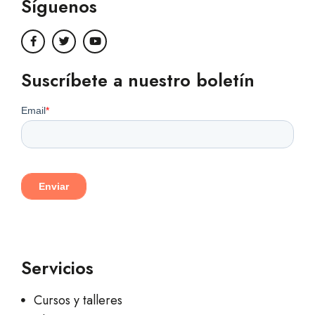
Síguenos
Suscríbete a nuestro boletín
Servicios
Cursos y talleres