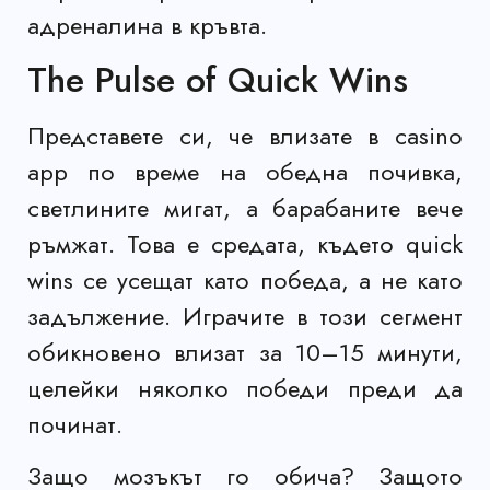
адреналина в кръвта.
The Pulse of Quick Wins
Представете си, че влизате в casino
app по време на обедна почивка,
светлините мигат, а барабаните вече
ръмжат. Това е средата, където quick
wins се усещат като победа, а не като
задължение. Играчите в този сегмент
обикновено влизат за 10–15 минути,
целейки няколко победи преди да
починат.
Защо мозъкът го обича? Защото