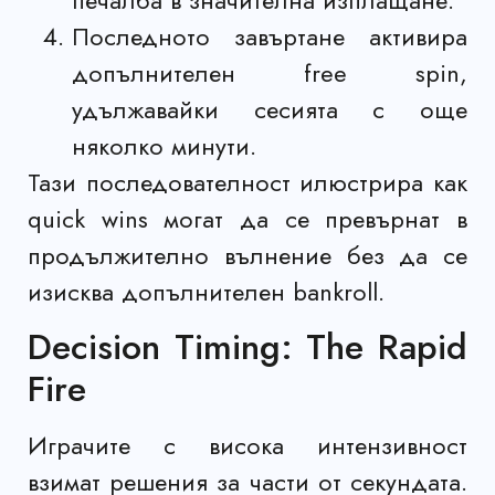
Последното завъртане активира
допълнителен free spin,
удължавайки сесията с още
няколко минути.
Тази последователност илюстрира как
quick wins могат да се превърнат в
продължително вълнение без да се
изисква допълнителен bankroll.
Decision Timing: The Rapid
Fire
Играчите с висока интензивност
взимат решения за части от секундата.