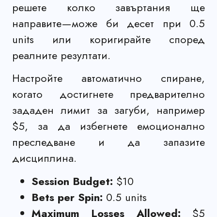
решете колко завъртания ще
направите—може би десет при 0.5
units или коригирайте според
реалните резултати.
Настройте автоматично спиране,
когато достигнете предварително
зададен лимит за загуби, например
$5, за да избегнете емоционално
преследване и да запазите
дисциплина.
Session Budget:
$10
Bets per Spin:
0.5 units
Maximum Losses Allowed:
$5