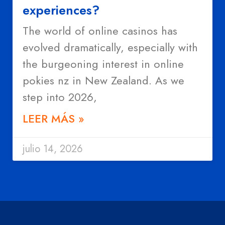
experiences?
The world of online casinos has
evolved dramatically, especially with
the burgeoning interest in online
pokies nz in New Zealand. As we
step into 2026,
LEER MÁS »
julio 14, 2026