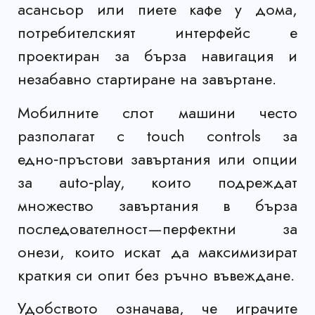
асансьор или пиете кафе у дома,
потребителският интерфейс е
проектиран за бърза навигация и
незабавно стартиране на завъртане.
Мобилните слот машини често
разполагат с touch controls за
едно‑пръстови завъртания или опции
за auto‑play, които подреждат
множество завъртания в бърза
последователност—перфектни за
онези, които искат да максимизират
краткия си опит без ръчно въвеждане.
Удобството означава, че играчите