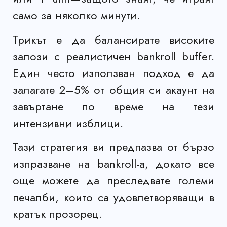
само за няколко минути.
Трикът е да балансирате високите
залози с реалистичен bankroll buffer.
Един често използван подход е да
залагате 2–5% от общия си акаунт на
завъртане по време на тези
интензивни изблици.
Тази стратегия ви предпазва от бързо
изпразване на bankroll-а, докато все
още можете да преследвате големи
печалби, които са удовлетворяващи в
кратък прозорец.