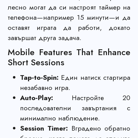
лесно могат да си настроят таймер на
телефона—например 15 минути—и да
оставят играта да работи, докато
завършат друга задача.
Mobile Features That Enhance
Short Sessions
Tap‑to‑Spin:
Един натиск стартира
незабавно игра.
Auto‑Play:
Настройте 20
последователни завъртания с
минимално наблюдение.
Session Timer:
Вградено обратно