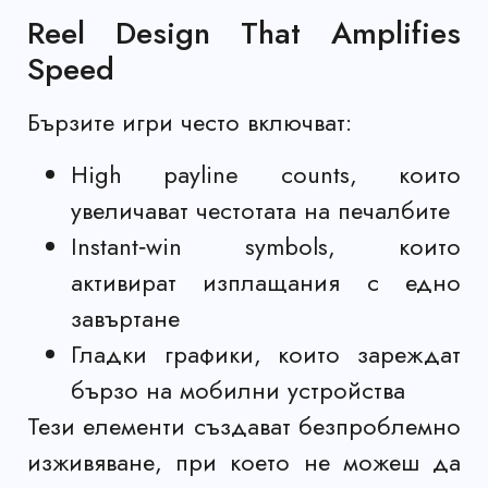
Reel Design That Amplifies
Speed
Бързите игри често включват:
High payline counts, които
увеличават честотата на печалбите
Instant‑win symbols, които
активират изплащания с едно
завъртане
Гладки графики, които зареждат
бързо на мобилни устройства
Тези елементи създават безпроблемно
изживяване, при което не можеш да