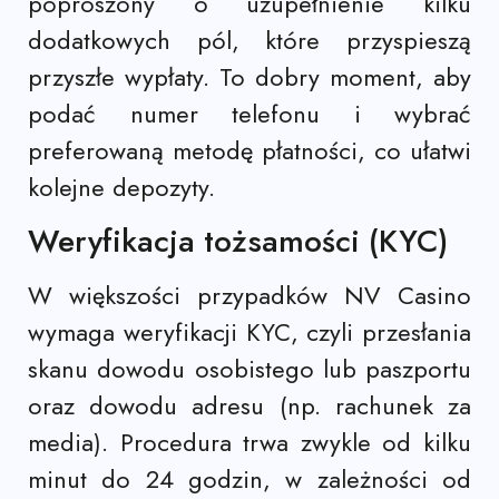
poproszony o uzupełnienie kilku
dodatkowych pól, które przyspieszą
przyszłe wypłaty. To dobry moment, aby
podać numer telefonu i wybrać
preferowaną metodę płatności, co ułatwi
kolejne depozyty.
Weryfikacja tożsamości (KYC)
W większości przypadków NV Casino
wymaga weryfikacji KYC, czyli przesłania
skanu dowodu osobistego lub paszportu
oraz dowodu adresu (np. rachunek za
media). Procedura trwa zwykle od kilku
minut do 24 godzin, w zależności od