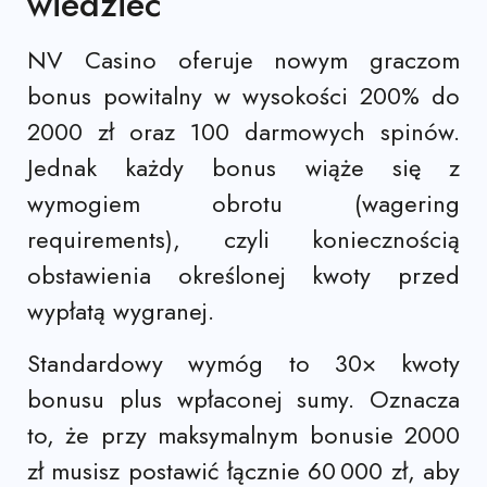
wiedzieć
NV Casino oferuje nowym graczom
bonus powitalny w wysokości 200% do
2000 zł oraz 100 darmowych spinów.
Jednak każdy bonus wiąże się z
wymogiem obrotu (wagering
requirements), czyli koniecznością
obstawienia określonej kwoty przed
wypłatą wygranej.
Standardowy wymóg to 30× kwoty
bonusu plus wpłaconej sumy. Oznacza
to, że przy maksymalnym bonusie 2000
zł musisz postawić łącznie 60 000 zł, aby