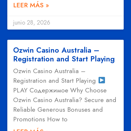
LEER MÁS »
junio 28, 2026
Ozwin Casino Australia –
Registration and Start Playing
Ozwin Casino Australia –
Registration and Start Playing
PLAY Содержимое Why Choose
Ozwin Casino Australia? Secure and
Reliable Generous Bonuses and
Promotions How to