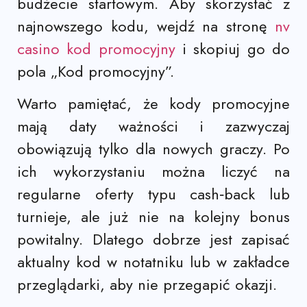
budżecie startowym. Aby skorzystać z
najnowszego kodu, wejdź na stronę
nv
casino kod promocyjny
i skopiuj go do
pola „Kod promocyjny”.
Warto pamiętać, że kody promocyjne
mają daty ważności i zazwyczaj
obowiązują tylko dla nowych graczy. Po
ich wykorzystaniu można liczyć na
regularne oferty typu cash‑back lub
turnieje, ale już nie na kolejny bonus
powitalny. Dlatego dobrze jest zapisać
aktualny kod w notatniku lub w zakładce
przeglądarki, aby nie przegapić okazji.