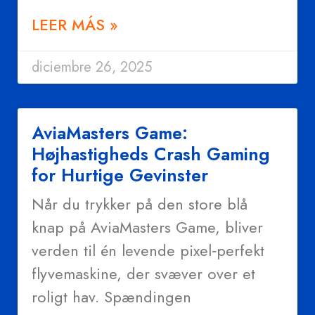
LEER MÁS »
diciembre 26, 2025
AviaMasters Game:
Højhastigheds Crash Gaming
for Hurtige Gevinster
Når du trykker på den store blå
knap på AviaMasters Game, bliver
verden til én levende pixel‑perfekt
flyvemaskine, der svæver over et
roligt hav. Spændingen