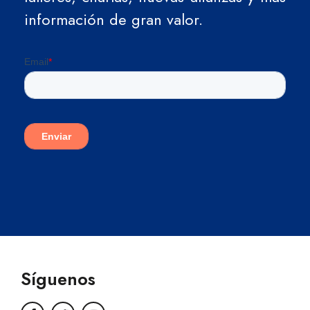
información de gran valor.
Síguenos