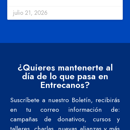
julio 21, 2026
¿Quieres mantenerte al
día de lo que pasa en
Entrecanos?
Suscríbete a nuestro Boletín, recibirás
en tu correo información de:
campañas de donativos, cursos y
talleres, charlas, nuevas alianzas y más