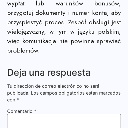
wypłat lub warunków bonusów,
przygotuj dokumenty i numer konta, aby
przyspieszyć proces. Zespół obsługi jest
wielojęzyczny, w tym w języku polskim,
więc komunikacja nie powinna sprawiać
problemów.
Deja una respuesta
Tu dirección de correo electrónico no será
publicada.
Los campos obligatorios están marcados
con
*
Comentario
*