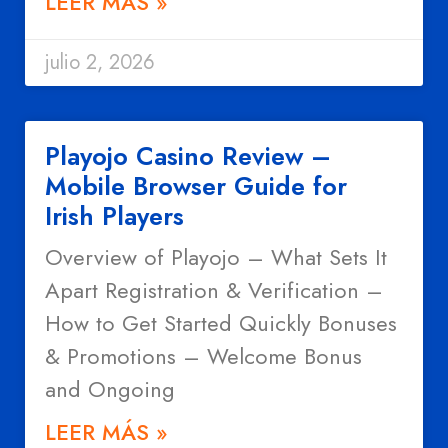
LEER MÁS »
julio 2, 2026
Playojo Casino Review –
Mobile Browser Guide for
Irish Players
Overview of Playojo – What Sets It
Apart Registration & Verification –
How to Get Started Quickly Bonuses
& Promotions – Welcome Bonus
and Ongoing
LEER MÁS »