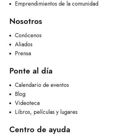
Emprendimientos de la comunidad
Nosotros
Conócenos
Aliados
Prensa
Ponte al día
Calendario de eventos
Blog
Videoteca
Libros, películas y lugares
Centro de ayuda