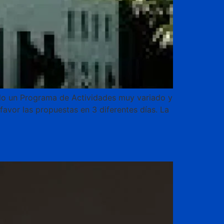
ado un Programa de Actividades muy variado y
favor las propuestas en 3 diferentes días. La