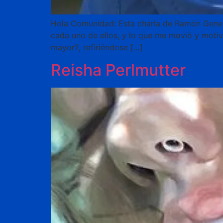
Hola Comunidad: Esta charla de Ramón Gener 
cada uno de ellos, y lo que me movió y motiv
mayor?, refiriéndose […]
Reisha Perlmutter