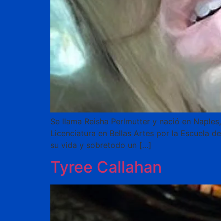
Se llama Reisha Perlmutter y nació en Naples,
Licenciatura en Bellas Artes por la Escuela d
su vida y sobretodo un […]
Tyree Callahan