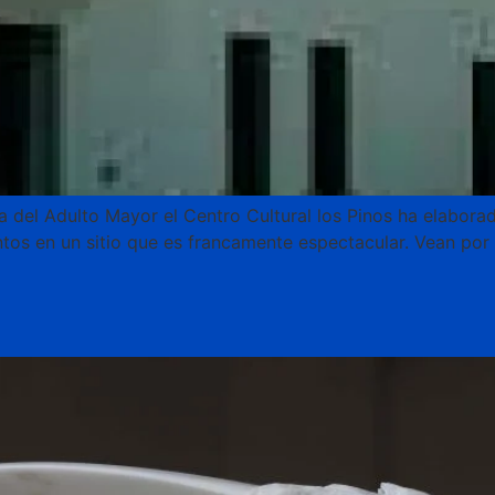
a del Adulto Mayor el Centro Cultural los Pinos ha elabor
tos en un sitio que es francamente espectacular. Vean por 