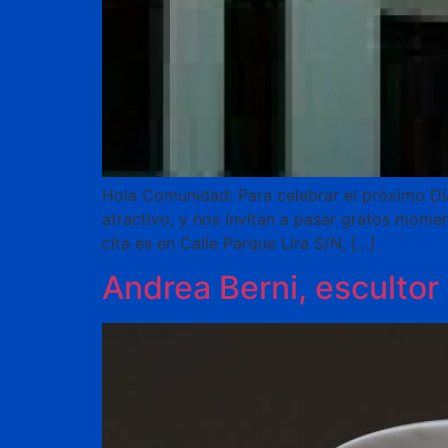
Hola Comunidad: Para celebrar el próximo Dí
atractivo, y nos invitan a pasar gratos momen
cita es en Calle Parque Lira S/N, […]
Andrea Berni, escultor