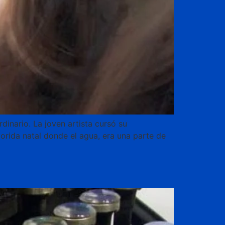
dinario. La joven artista cursó su
lorida natal donde el agua, era una parte de