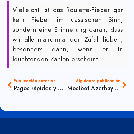
Vielleicht ist das Roulette-Fieber gar
kein Fieber im klassischen Sinn,
sondern eine Erinnerung daran, dass
wir alle manchmal den Zufall lieben,
besonders dann, wenn er in
leuchtenden Zahlen erscheint.
Publicación anterior
Siguiente publicación
Pagos rápidos y métodos confiables en el entorno de casino online
Mostbet Azerbaycan qeydiyyat – Mostbet AZ