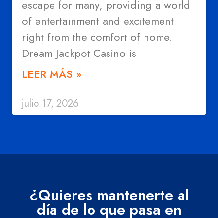
escape for many, providing a world
of entertainment and excitement
right from the comfort of home.
Dream Jackpot Casino is
LEER MÁS »
julio 17, 2026
¿Quieres mantenerte al
día de lo que pasa en