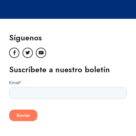
Síguenos
Suscríbete a nuestro boletín