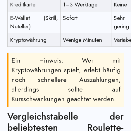
Kreditkarte
1–3 Werktage
Keine
E-Wallet (Skrill,
Sofort
Sehr
Neteller)
gering
Kryptowährung
Wenige Minuten
Variabe
Ein Hinweis: Wer mit
Kryptowährungen spielt, erlebt häufig
noch schnellere Auszahlungen,
allerdings sollte auf
Kursschwankungen geachtet werden.
Vergleichstabelle der
beliebtesten Roulette-