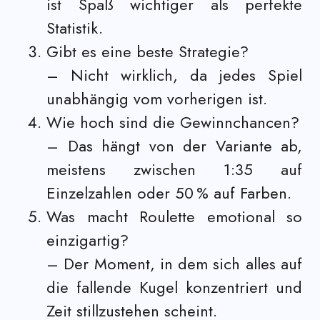
ist Spaß wichtiger als perfekte
Statistik.
Gibt es eine beste Strategie?
– Nicht wirklich, da jedes Spiel
unabhängig vom vorherigen ist.
Wie hoch sind die Gewinnchancen?
– Das hängt von der Variante ab,
meistens zwischen 1:35 auf
Einzelzahlen oder 50 % auf Farben.
Was macht Roulette emotional so
einzigartig?
– Der Moment, in dem sich alles auf
die fallende Kugel konzentriert und
Zeit stillzustehen scheint.