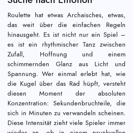
Roulette hat etwas Archaisches, etwas,
das weit über die einfachen Regeln
hinausgeht. Es ist nicht nur ein Spiel –
es ist ein rhythmischer Tanz zwischen
Zufall, Hoffnung und einem
schimmernden Glanz aus Licht und
Spannung. Wer einmal erlebt hat, wie
die Kugel über das Rad hüpft, versteht
diesen Moment der absoluten
Konzentration: Sekundenbruchteile, die
sich in Minuten zu verwandeln scheinen.
Diese Intensität zieht viele Spieler immer
wieder an, ob in einem prunkvollen