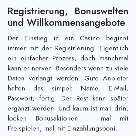
Registrierung, Bonuswelten
und Willkommensangebote
Der Einstieg in ein Casino beginnt
immer mit der Registrierung. Eigentlich
ein einfacher Prozess, doch manchmal
kann er nerven. Besonders wenn zu viele
Daten verlangt werden. Gute Anbieter
halten das simpel: Name, E-Mail,
Passwort, fertig. Der Rest kann später
ergänzt werden. Und kaum ist man drin,
locken Bonusaktionen – mal mit
Freispielen, mal mit Einzahlungsboni.