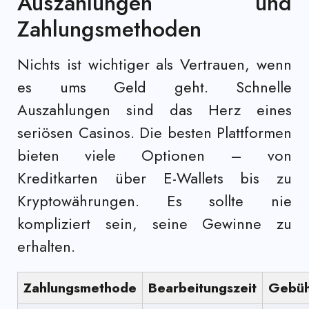
Auszahlungen und
Zahlungsmethoden
Nichts ist wichtiger als Vertrauen, wenn
es ums Geld geht. Schnelle
Auszahlungen sind das Herz eines
seriösen Casinos. Die besten Plattformen
bieten viele Optionen – von
Kreditkarten über E-Wallets bis zu
Kryptowährungen. Es sollte nie
kompliziert sein, seine Gewinne zu
erhalten.
Zahlungsmethode
Bearbeitungszeit
Gebüh