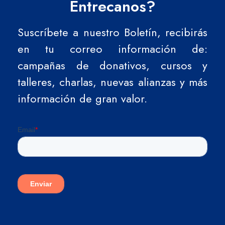
Entrecanos?
Suscríbete a nuestro Boletín, recibirás
en tu correo información de:
campañas de donativos, cursos y
talleres, charlas, nuevas alianzas y más
información de gran valor.