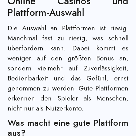
Online Casinos und
Plattform-Auswahl
Die Auswahl an Plattformen ist riesig.
Manchmal fast zu riesig, was schnell
überfordern kann. Dabei kommt es
weniger auf den größten Bonus an,
sondern vielmehr auf Zuverlässigkeit,
Bedienbarkeit und das Gefühl, ernst
genommen zu werden. Gute Plattformen
erkennen den Spieler als Menschen,
nicht nur als Nutzerkonto.
Was macht eine gute Plattform
aus?