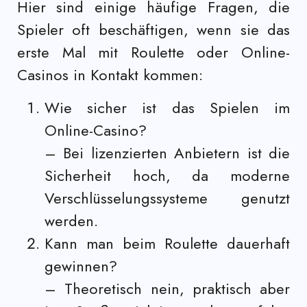
Hier sind einige häufige Fragen, die
Spieler oft beschäftigen, wenn sie das
erste Mal mit Roulette oder Online-
Casinos in Kontakt kommen:
Wie sicher ist das Spielen im
Online-Casino?
– Bei lizenzierten Anbietern ist die
Sicherheit hoch, da moderne
Verschlüsselungssysteme genutzt
werden.
Kann man beim Roulette dauerhaft
gewinnen?
– Theoretisch nein, praktisch aber