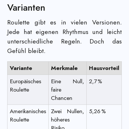
Varianten
Roulette gibt es in vielen Versionen.
Jede hat eigenen Rhythmus und leicht
unterschiedliche Regeln. Doch das
Gefühl bleibt.
Variante
Merkmale
Hausvorteil
Europäisches
Eine Null,
2,7 %
Roulette
faire
Chancen
Amerikanisches
Zwei Nullen,
5,26 %
Roulette
höheres
Risiko