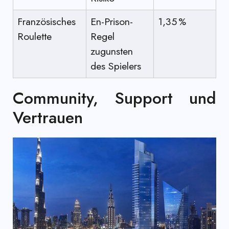
Französisches
En-Prison-
1,35 %
Roulette
Regel
zugunsten
des Spielers
Community, Support und
Vertrauen