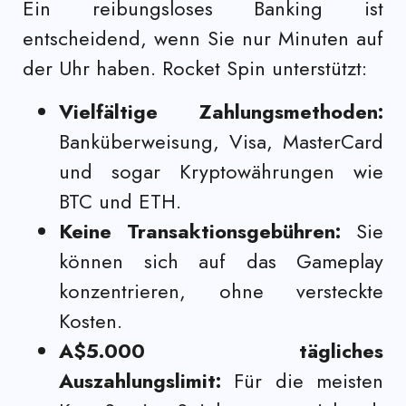
Ein reibungsloses Banking ist
entscheidend, wenn Sie nur Minuten auf
der Uhr haben. Rocket Spin unterstützt:
Vielfältige Zahlungsmethoden:
Banküberweisung, Visa, MasterCard
und sogar Kryptowährungen wie
BTC und ETH.
Keine Transaktionsgebühren:
Sie
können sich auf das Gameplay
konzentrieren, ohne versteckte
Kosten.
A$5.000 tägliches
Auszahlungslimit:
Für die meisten