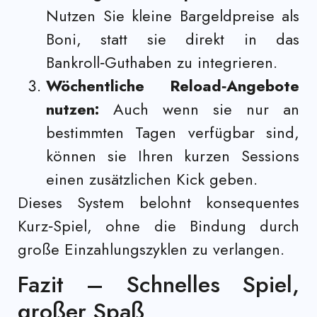
Nutzen Sie kleine Bargeldpreise als
Boni, statt sie direkt in das
Bankroll‑Guthaben zu integrieren.
Wöchentliche Reload‑Angebote
nutzen:
Auch wenn sie nur an
bestimmten Tagen verfügbar sind,
können sie Ihren kurzen Sessions
einen zusätzlichen Kick geben.
Dieses System belohnt konsequentes
Kurz‑Spiel, ohne die Bindung durch
große Einzahlungszyklen zu verlangen.
Fazit – Schnelles Spiel,
großer Spaß