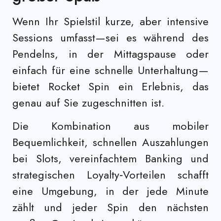
Wenn Ihr Spielstil kurze, aber intensive
Sessions umfasst—sei es während des
Pendelns, in der Mittagspause oder
einfach für eine schnelle Unterhaltung—
bietet Rocket Spin ein Erlebnis, das
genau auf Sie zugeschnitten ist.
Die Kombination aus mobiler
Bequemlichkeit, schnellen Auszahlungen
bei Slots, vereinfachtem Banking und
strategischen Loyalty‑Vorteilen schafft
eine Umgebung, in der jede Minute
zählt und jeder Spin den nächsten