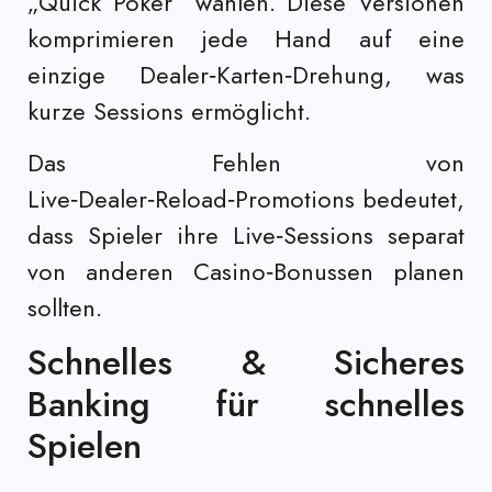
„Quick Poker“ wählen. Diese Versionen
komprimieren jede Hand auf eine
einzige Dealer‑Karten‑Drehung, was
kurze Sessions ermöglicht.
Das Fehlen von
Live‑Dealer‑Reload‑Promotions bedeutet,
dass Spieler ihre Live‑Sessions separat
von anderen Casino‑Bonussen planen
sollten.
Schnelles & Sicheres
Banking für schnelles
Spielen