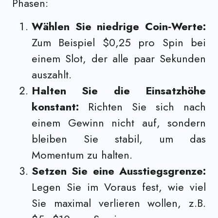
Phasen:
Wählen Sie niedrige Coin‑Werte:
Zum Beispiel $0,25 pro Spin bei
einem Slot, der alle paar Sekunden
auszahlt.
Halten Sie die Einsatzhöhe
konstant:
Richten Sie sich nach
einem Gewinn nicht auf, sondern
bleiben Sie stabil, um das
Momentum zu halten.
Setzen Sie eine Ausstiegsgrenze:
Legen Sie im Voraus fest, wie viel
Sie maximal verlieren wollen, z.B.