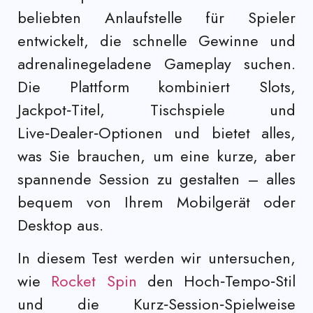
beliebten Anlaufstelle für Spieler
entwickelt, die schnelle Gewinne und
adrenalinegeladene Gameplay suchen.
Die Plattform kombiniert Slots,
Jackpot‑Titel, Tischspiele und
Live‑Dealer‑Optionen und bietet alles,
was Sie brauchen, um eine kurze, aber
spannende Session zu gestalten – alles
bequem von Ihrem Mobilgerät oder
Desktop aus.
In diesem Test werden wir untersuchen,
wie
Rocket Spin
den Hoch‑Tempo‑Stil
und die Kurz‑Session‑Spielweise