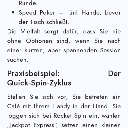
Runde.
Speed Poker – fünf Hände, bevor
der Tisch schließt.
Die Vielfalt sorgt dafür, dass Sie nie
ohne Optionen sind, wenn Sie nach
einer kurzen, aber spannenden Session
suchen.
Praxisbeispiel: Der
Quick‑Spin‑Zyklus
Stellen Sie sich vor, Sie betreten ein
Café mit Ihrem Handy in der Hand. Sie
loggen sich bei Rocket Spin ein, wählen
„Jackpot Express“, setzen einen kleinen