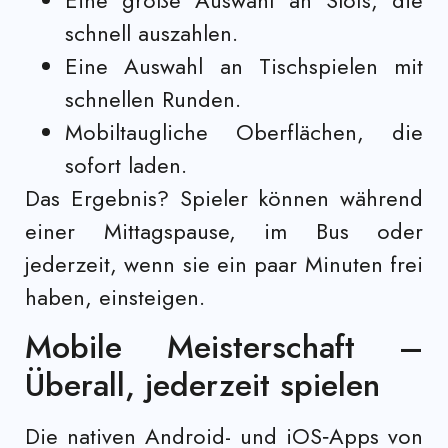
schnell auszahlen.
Eine Auswahl an Tischspielen mit
schnellen Runden.
Mobiltaugliche Oberflächen, die
sofort laden.
Das Ergebnis? Spieler können während
einer Mittagspause, im Bus oder
jederzeit, wenn sie ein paar Minuten frei
haben, einsteigen.
Mobile Meisterschaft –
Überall, jederzeit spielen
Die nativen Android- und iOS‑Apps von