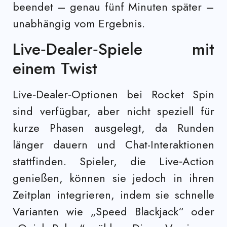
beendet – genau fünf Minuten später –
unabhängig vom Ergebnis.
Live‑Dealer‑Spiele mit
einem Twist
Live‑Dealer‑Optionen bei Rocket Spin
sind verfügbar, aber nicht speziell für
kurze Phasen ausgelegt, da Runden
länger dauern und Chat-Interaktionen
stattfinden. Spieler, die Live‑Action
genießen, können sie jedoch in ihren
Zeitplan integrieren, indem sie schnelle
Varianten wie „Speed Blackjack“ oder