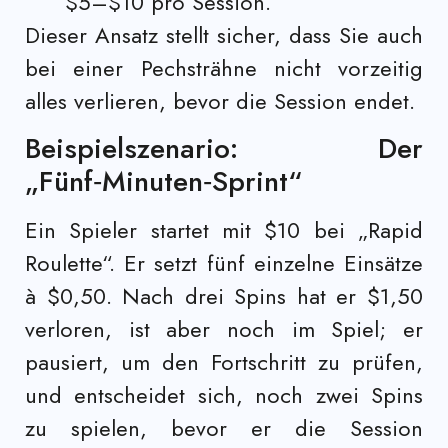
$5–$10 pro Session.
Dieser Ansatz stellt sicher, dass Sie auch
bei einer Pechsträhne nicht vorzeitig
alles verlieren, bevor die Session endet.
Beispielszenario: Der
„Fünf‑Minuten‑Sprint“
Ein Spieler startet mit $10 bei „Rapid
Roulette“. Er setzt fünf einzelne Einsätze
à $0,50. Nach drei Spins hat er $1,50
verloren, ist aber noch im Spiel; er
pausiert, um den Fortschritt zu prüfen,
und entscheidet sich, noch zwei Spins
zu spielen, bevor er die Session