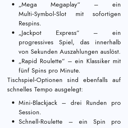
„Mega Megaplay“ – ein
Multi‑Symbol‑Slot mit sofortigen
Respins.
„Jackpot Express“ – ein
progressives Spiel, das innerhalb
von Sekunden Auszahlungen auslöst.
„Rapid Roulette“ – ein Klassiker mit
fünf Spins pro Minute.
Tischspiel‑Optionen sind ebenfalls auf
schnelles Tempo ausgelegt:
Mini‑Blackjack – drei Runden pro
Session.
Schnell‑Roulette – ein Spin pro