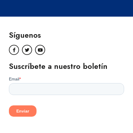
Síguenos
Suscríbete a nuestro boletín