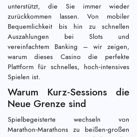
unterstützt, die Sie immer wieder
zurückkommen lassen. Von mobiler
Bequemlichkeit bis hin zu schnellen
Auszahlungen bei Slots und
vereinfachtem Banking – wir zeigen,
warum dieses Casino die perfekte
Plattform für schnelles, hoch‑intensives
Spielen ist.
Warum Kurz‑Sessions die
Neue Grenze sind
Spielbegeisterte wechseln von
Marathon‑Marathons zu beißen‑großen