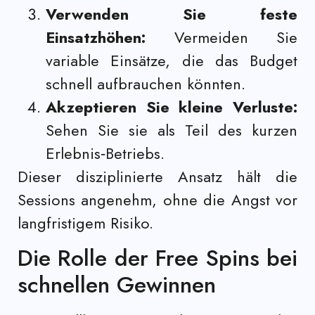
Verwenden Sie feste
Einsatzhöhen:
Vermeiden Sie
variable Einsätze, die das Budget
schnell aufbrauchen könnten.
Akzeptieren Sie kleine Verluste:
Sehen Sie sie als Teil des kurzen
Erlebnis‑Betriebs.
Dieser disziplinierte Ansatz hält die
Sessions angenehm, ohne die Angst vor
langfristigem Risiko.
Die Rolle der Free Spins bei
schnellen Gewinnen