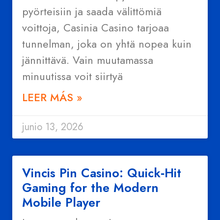
pyörteisiin ja saada välittömiä
voittoja, Casinia Casino tarjoaa
tunnelman, joka on yhtä nopea kuin
jännittävä. Vain muutamassa
minuutissa voit siirtyä
LEER MÁS »
junio 13, 2026
Vincis Pin Casino: Quick‑Hit
Gaming for the Modern
Mobile Player