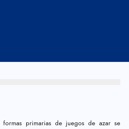
s formas primarias de juegos de azar se