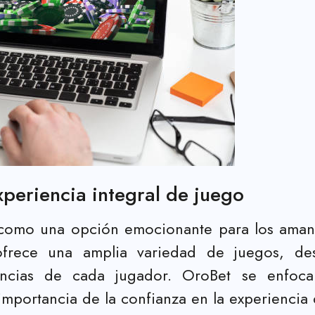
periencia integral de juego
como una opción emocionante para los amant
ofrece una amplia variedad de juegos, de
encias de cada jugador. OroBet se enfoc
importancia de la confianza en la experiencia