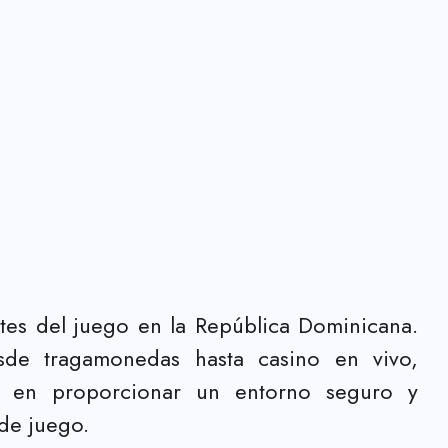
es del juego en la República Dominicana.
sde tragamonedas hasta casino en vivo,
a en proporcionar un entorno seguro y
 de juego.