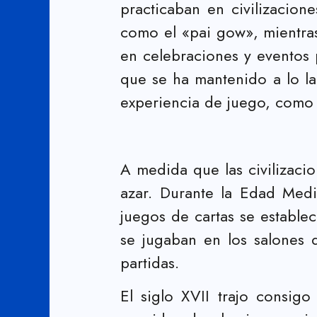
practicaban en civilizacio
como el «pai gow», mientra
en celebraciones y eventos p
que se ha mantenido a lo la
experiencia de juego, como
A medida que las civilizaci
azar. Durante la Edad Medi
juegos de cartas se estable
se jugaban en los salones 
partidas.
El siglo XVII trajo consig