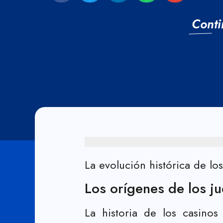
Conti
La evolución histórica de los
Los orígenes de los j
La historia de los casino