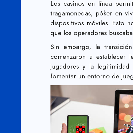
Los casinos en línea permi
tragamonedas, póker en viv
dispositivos móviles. Esto 
que los operadores buscaban
Sin embargo, la transició
comenzaron a establecer le
jugadores y la legitimidad
fomentar un entorno de jueg