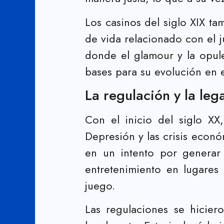
Los casinos del siglo XIX t
de vida relacionado con el j
donde el glamour y la opul
bases para su evolución en e
La regulación y la leg
Con el inicio del siglo X
Depresión y las crisis econ
en un intento por generar
entretenimiento en lugares
juego.
Las regulaciones se hicier