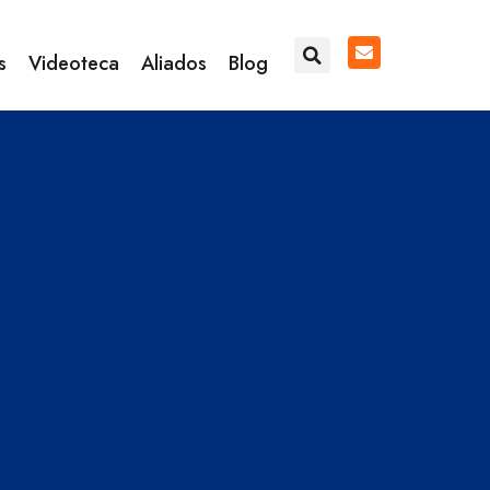
s
Videoteca
Aliados
Blog