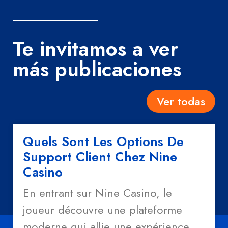
Te invitamos a ver
más publicaciones
Ver todas
Quels Sont Les Options De
Support Client Chez Nine
Casino
En entrant sur Nine Casino, le
joueur découvre une plateforme
moderne qui allie une expérience