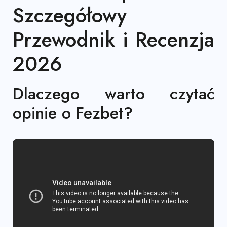
Szczegółowy
Przewodnik i Recenzja
2026
Dlaczego warto czytać
opinie o Fezbet?