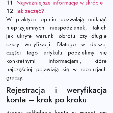
Najważniejsze informacje w skrócie
Jak zacząć?
W praktyce opinie pozwalają uniknąć
nieprzyjemnych niespodzianek, takich
jak ukryte warunki obrotu czy długie
czasy weryfikacji. Dlatego w dalszej
części tego artykułu podzielimy się
konkretnymi informacjami, które
najczęściej pojawiają się w recenzjach
graczy.
Rejestracja i weryfikacja
konta – krok po kroku
Proces zakładania konta w Fezbet jest