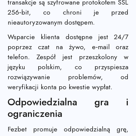
transakcje są szyfrowane protokołem SSL
256‑bit, co chroni je przed
nieautoryzowanym dostępem.
Wsparcie klienta dostępne jest 24/7
poprzez czat na żywo, e‑mail oraz
telefon. Zespół jest przeszkolony w
języku polskim, co przyspiesza
rozwiązywanie problemów, od
weryfikacji konta po kwestie wypłat.
Odpowiedzialna gra i
ograniczenia
Fezbet promuje odpowiedzialną grę,