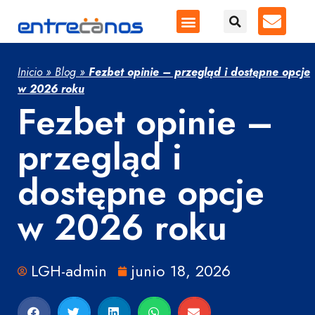
Inicio
»
Blog
»
Fezbet opinie – przegląd i dostępne opcje
w 2026 roku
Fezbet opinie –
przegląd i
dostępne opcje
w 2026 roku
LGH-admin
junio 18, 2026