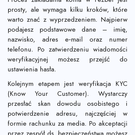
prosty, ale wymaga kilku kroków, które
warto znać z wyprzedzeniem. Najpierw
podajesz podstawowe dane – imię,
nazwisko, adres e‑mail oraz numer
telefonu. Po zatwierdzeniu wiadomości
weryfikacyjnej możesz przejść do
ustawienia hasła.
Kolejnym etapem jest weryfikacja KYC
(Know Your Customer). Wystarczy
przesłać skan dowodu osobistego i
potwierdzenie adresu, najczęściej w
formie rachunku za media. Po akceptacji
przez zespół ds. bezpieczeństwa możesz