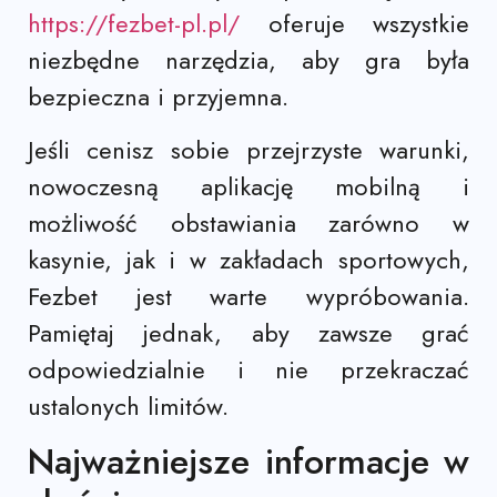
https://fezbet-pl.pl/
oferuje wszystkie
niezbędne narzędzia, aby gra była
bezpieczna i przyjemna.
Jeśli cenisz sobie przejrzyste warunki,
nowoczesną aplikację mobilną i
możliwość obstawiania zarówno w
kasynie, jak i w zakładach sportowych,
Fezbet jest warte wypróbowania.
Pamiętaj jednak, aby zawsze grać
odpowiedzialnie i nie przekraczać
ustalonych limitów.
Najważniejsze informacje w