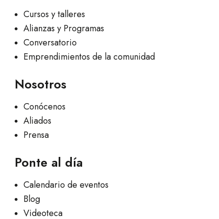
Cursos y talleres
Alianzas y Programas
Conversatorio
Emprendimientos de la comunidad
Nosotros
Conócenos
Aliados
Prensa
Ponte al día
Calendario de eventos
Blog
Videoteca