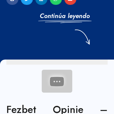
Continúa leyendo
Fezbet Opinie –