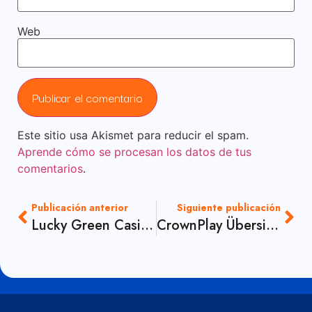
Web
Este sitio usa Akismet para reducir el spam.
Aprende cómo se procesan los datos de tus
comentarios
.
Publicación anterior
Siguiente publicación
Lucky Green Casino: Quick‑Hit Slots for Fast‑Paced Players
CrownPlay Übersicht: Lizenz, Bonus, Zahlungsmethoden & Mobile App