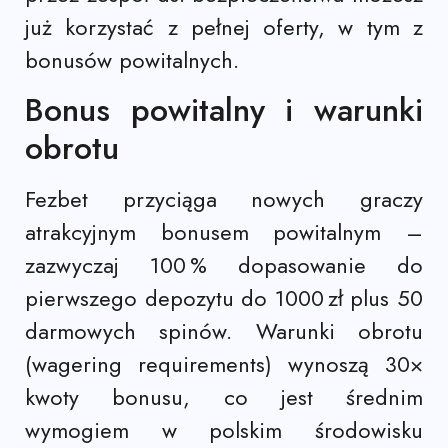
już korzystać z pełnej oferty, w tym z
bonusów powitalnych.
Bonus powitalny i warunki
obrotu
Fezbet przyciąga nowych graczy
atrakcyjnym bonusem powitalnym –
zazwyczaj 100 % dopasowanie do
pierwszego depozytu do 1000 zł plus 50
darmowych spinów. Warunki obrotu
(wagering requirements) wynoszą 30×
kwoty bonusu, co jest średnim
wymogiem w polskim środowisku