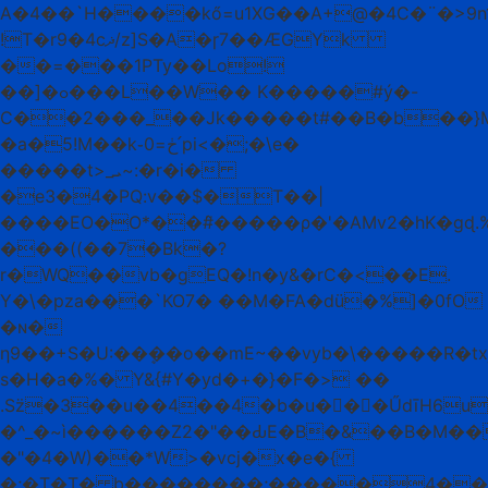
A�4��`H����kő=u1XG��A+@�4C�¨�>9
!T�r9�4cޛ/z]S�A�ɼ7��ӔGYk
��=���1PTy��Lo!
��]�ߋ���L��W�� K�����#ý�-
C��2���_��Jk���
��t#��B�b��}M
�a�5!M��k֊ڂ=0՛pi<�;�\e�
�����t>_ܝ~:�r�i�
�e3�4�PQ:v��$�T��|
����EO�O*��#̂�����ρ�'�AMv2�hK�gɖ.
���((��7�Bk�?
r�WQ��vb�gEQ�!n�y&�rC�<��E.
Y�\�pza���`KO7� ��M�FA�dü�%]�0fO
�ɴ�
ƞ9��+S�U:��ܷ��o��mE~��vyb�\�����R�t
s�H�a�%� Y&{#Y�yd�+�}�F�> ��
.Sz̈�3��u��4��4�b�u��ٍ�ŰdīH6u
�^_�~ì������Z2�"��ԂE�B�&��B�M�����4
�"�4�W)��*W>�vcj�x�e�{
�;�T�T� b��������;�����4��l