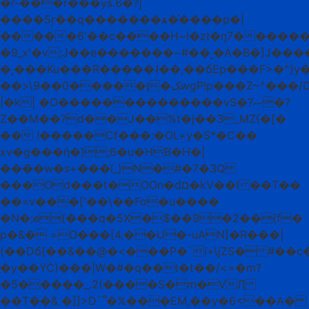
�r-���r���ys.6�?|
����5ŗ��q�������ѧ�͛����p�|
�����6'��ϲ����H~l�zז�ŋ7������W��t�[G�/7W������8�|
�9_x'�v;J��e�������~#��˻�A�B�]J���������fqyy�]�
�˛���Ku���R�����˨��,��ճEp���F>�^}y��;���ѹ�:9~���
��>\9��0�����ﮏ�ןwgP!p���Z~^���/C����S�u>ݯ4_��<�;x��>��M�m_?
|�k| �O��������������vS�?ޞ�?
Z��M��?ۢd��J��%t�j��3_MZ{�[�
�� !�����Cf���:�OL+y�S*�C��
xv�g���ή�};6�u�HB�H�|
����w�s+���ï_)N�#�7�3Q
���Od���t�OOn�dם�kѴ��I ��T��
��=v���['��\��Fo�u����
�N�;e{���q�5X�$��9�2��{f�
p�&� =O���[4,��U�-uAN]�R���|
(��Dճ{��&��@�<���P�`i+\jZS� #��
�y��YĊ)���|W�#�q��t�t��/<=�m?
�5�����_.2(����S�m�VԮ
��T��& �]]>D`՞�%���EM,��y�6<��A�