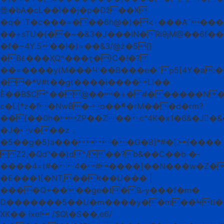
曡�bA�cL��l��j�p�ǅ��X
�q�`T�c���=���6h@�)�<٠���A`���׷g�ן�ɖ�Z�V�+�uc]a�
��+sTU�{��~�&3�J���IN�Ri9jM@��6f
�f�~4Y.5��!�)=��&3/@ź�5{}
�B٤���ҲQ^���ҭ�}C�!�?
��=����y(M���Ч:��B���e�` p5[4Y�a:��"TI߃�K�
��*V#t��gt����i����Ll��
È��́B$C^��@���+�#������N�:��
c�L{*z�f�NwB�-ɔ��¶�rM���d�rm?
��{��0h�ZP��Z��c^4K�x1�6&�J�&�
�J�v���z ߹
�5��g�5)a�����G�8]*#�[.{����
 Z2,�Qd"��)d^/��?b&��C��b �-
����4=t#�4�#����]��N���w�Z�
�E���1[�NT,��Ϟ��U��� |
����Q+����ge�t�9ށу���f�m�
D�������5��U�ՠ����y��m��ҸtI�����ظVڈ��ES�#M�z�
XK�� ixe! /$Q\�S��,e6/