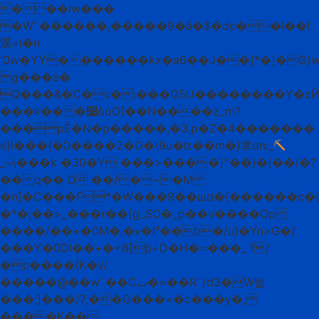
���iw���
�W`������,�����9�ǎ�$�dc��I��!
濿=I�n
'Ͻw�YY�������kx�a6��J��]*�]�G}w
g���a�
Q���&�C�u͑�:���G5U��������Y�z
���k�� �׷òoO{��N����z_m?
���pЀ�N�p�����,�3 ,p�Z�4�������
e}l���{�Ͻ����2�O�
\9u�ʫ��m�}聿on:_
_~\���k
�30�Y ���>����]^��}�(��/�?
��q�� D ��/�~�M
�n]�C���F*�W���9��шd�{������c�{
�*�;��>_���r��[g_SO�_p��v����Op
����/��+�0M�,�v�l"��b�/u}�Yn>G�/
���Y�0DI��+�+8[ϸ+D�H�=���_ f/
�c����{K�v/
�����@��w`��Cٺ�=��R`/d3�W밻
���;]���/7;��G���=�c���y�,
����K��