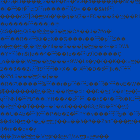
ݹ7�ֱ7�Li����,̮3��P�h+�'VG�4����]��Nc�GA�sw�o�}s��t�Q��uɺ⊈:a�Y��d�*PS�)�,9�Yt�<
�|��Hc:On����e̊9=,��/�&#H
����cX7|G�a6�'��g�s{7�+FC���$���R
�o�������}�똥
{4S��Q\B�ʙ�3��CA��J�7#o�!
���R�<Kk�qX��%���/���pZ��
o���҄,�h�Y4��5���[���k~�pˈDW
k
�YY�n$i]e��^���fe�� u9]O����ܷC
_o����jW�����+9W�Ls�y�(��K��:=����
2��3��2\.R7�>X�-�"X�D�5]k�/
�X"d.6���%�[��
�R�7\����&��r�ҏ�J���'�oE�W�
鎨������l�$I��h�cIr ��D�`V�e^�}-
qNN[�*b"��_YH��҂�c.��h$�/�.X�KJ
�+Ý��Ҭ���~�1�w6����83 Rb�PY�}
��U�Ab�|K�P�b�Z�PY�v���g�ˊ�
$�4Ki��*�_�'��=��ȁ�#��ZaהГ�����Ej:^@�\'�E�anUQ<�������D�̋�ڔ��s\�����g�^��2%
(!�m��dv�y
�j�(bw��;V#�$v?/sw t=w��