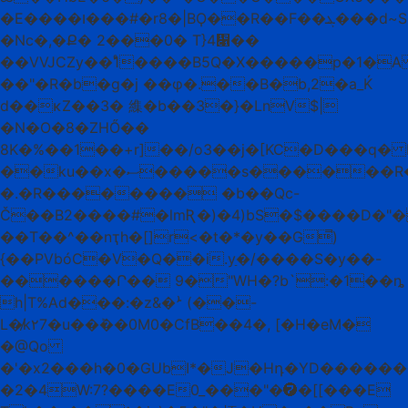
�E����ו���#�r8�|BϘ��R��F��ܔ���d~S��b�H���h�+֋��َ:l�F�D@����0Ѕ����Am��Y��-
�Nc�,�Ք� 2���0� T}4዁��
��VVJCZy��1ͤ����B5Q�X�����p�1�A
��"�R�b�g�j ��φ�.��B�b,2�a_Ќ
d��ĸZ��3� 䌖�b��3�}�LnV$|
�N�O�8�ZHŐ��
8K�%��1��+r]��/o3��j�[KC�D���q� I
��ku��x�ސ�����s������R�`v�����E��Ȯ�3�Y���B<)�I�ʙ�9~O<�@Bӝ����|
�.�R�������� �b��Qc-
Č��B2����#�lmƦ�)�4)bS�$����D�"�
��T��^��nҭh�[]r<�t�*�y��G̿)
{��PVbóC�V�Q��i.yַ�/����S�y��-
������Ր�� 9�"WH�?b`:�1��ȵ
h|T%Ad���:�z&�ܑ (��-
L�̸k۲7�u��ܰ��0M0�CfB��4�, [�H�eM�
�@Qo
�'�x2���h�0�GUbI*�J�Hդ�YD������
�2�4W:7?����E0_���"�➐�[[���E