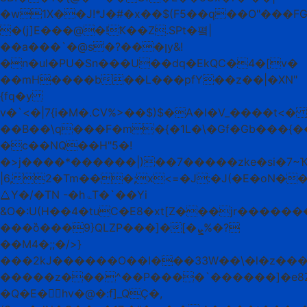
�w1X��Jǃ*J�#�x��$(F5��q��O"���F
�(j]E���@�!Ҟ��Z.SPt�폌|
��a���`�@s�?���ןy&!
�n�ul�PU�Sn���U��dq�EkQC�4�[v�
��mH����b��L���pfY��z��|�XN"
{fq�y
v�`<�|7{i�M�.CV%>��$)$�A�l�V_����t<�
��B��\q���F�m�{�1L�\�Gf�Gb���{��
�c��NQ��H"5�!
�>j����*������|)��7�����zke�si�7~Ҡ
|6,2�Tm���;x<=�J:�J(�E�oN�
⧋Y�/�TN -�hۃT�`��Yi
&O�:U(H��4�tuC�E8�xt[Z���jr������
���ȍ���9}QLZP���]�[�ܨ%�?
��M4�;;�/>}
���2kJ������O��I���33W��\�l�z���϶�
�����z���^��P����`������]�e8
�Q�E�hv�@�:f]_QҪ�,