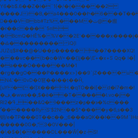
Y6�b$.6��Z�l�`1{�/�{��� ��2
����Jr�B,�a4���0��Ի�6���T��
�ْ��VBbb#Tz%,���M�ٽ@�䫲
�r��c���`5n!
�tBcmQ�HӖ%�%V��2E'�����x����j
�Ԃ��������� iQ{l
JUZq$#��@�U��׃p�������7����XQ!
���vc��(b�o�W+��{}j��\E֘+�x+S Qq� l�|
�a���O������M�1
�гg��gO���P����x>]��9`jZ���� u
N4.'�0vD�0䆞��І��t��Ȟ,
[uY�{�l]X���H.�qTO��i[�d�i7�m�!
�ف,�wws��,$�è��T�����l.vo�ј�
Rlߟ�2_��&Q�I���z�ʂ��϶�%c���
'֯������RyS'$2N��5^����y�6,s��3
钥/e�TP��̝�0T��c��_;6���aQK��I��9M`)
�����0G�,"3�0V���|
�\�$�[�����DL���Ŵ|�z-S!