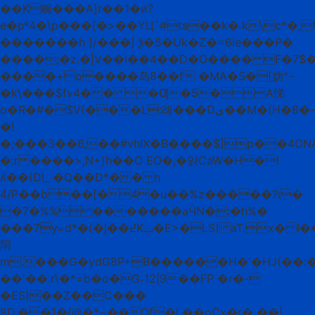
��K畹���A]r��1�и?
e�pº4�\p���[�>��YЦ`#ts��k�˗k\c*�,
�������h ]/���] ѯ�5�Uk�Z�=6ie���P�
����;�z.�|V��l��4��D�O���� F�7$�
����+o����岛8��f �MA�S�[妫^-
�k\���$fv4� � �Ƣ�5�A悌
o�R�#�$V(���L:례���Dى��M�(H�8�-
�!
�;���3��6,��#vhIX�B����$]p��4ONAz
�:r ����>,N+)h��O EO�,�얅CaW�H�!
ʎ��(D!_ �Q��D*��h
4/P��b��[�4�u��%z�����?ɩ�
�7�%%�������aӴN�:�h%�
���7y=d*�(�j��߄Kݔ�E>�LS) aT.x� I��L������
䧎
m.���G�ydG8P+B������H�'�HJ(�
��'��.r\�*=b�o�G˕12|9��FP �r�-
�ES)��Z��C���
8D.��1�{@�*~��Of�L��oCx�r� ��|