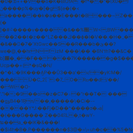
�0�:b++�V��o�K�BlUfA`�f*��"�(X0�!
ݩ����p%�uy�[�g${e�(�<
a���� i��k�a��E���t�B���~Z��
{�
]�#~̃����v�����&��%׫W<;BW���0j�[4D<�����0m�VJ�l�Ă�q\�$
��2��t�z��^LZ���ڬ��ɸ�I�V��.�H�_��I��W����nv�lI�H�A|]��U�U.�3��2t
�&���7�'XtGwc��S��R���b�ئ��?
we�@,��hrNfizM ���\�� �6Nדh?��&C�
b]΁�_��F��̤���7K������g�$��
Ucթ��+(*�sQ�N/
�^�L:�9K���A̺P��Ŭ3��a'�v/�yK:M�/
���Ù�C_2[`:�7_:O�Rߛ��d/��/
�Wi�O-
'."I�;�9��o�z�C۾�7�"r��T� ���
�gۆB4�1R͔n/��,�����\�Ci�⌣-
����Y*J:��Fj�D��^����ϧۛ�އa|
�(���G���� Z��04ʭL�,t�wY֊
ʨ��a_��IKؓ�&���!
�$i4h�B�.P������n�$3@�=\=uh�c��%5�N��jjD@�^���$(��IأF�+3@��V*�r�,������Y��2