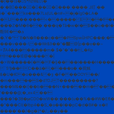
�)��\s�5*ĥzWɕٕ\�
�ˑ�B��� ������� ���� J叮 ��
i�`��� ke���7Ls(UL�n#=�j�ȋg0�LA�
�U���:���<������ E��I��Z
���Z�M�6�!� ���q�Tà�w�l�$��o��l�
䊋9E��ܭ
�.Y�^ˆB�N�R���c���PSpwǜHPC���;�w���A܏�^�������V�VT�
���v���-\ ��Wɍ&9��"�׷@|p��e��~
=ȾA4��������m� $�"�"��_�Kp
���!E@�I����|
�>W�����{��F�§����l����H����
`5Ϡ��C��ӓ�;����s� �㧧鯴
&�U�Ѥ�o���& �ȝ �F� ��OOY��/
�m�����S�d?DJT���������?
���M&��i[��b���N+�����m�'���
'����@;�_ex4��!
���1�3Ȣ�ϻCD0�wW��:���(u��%��#W�Eϐ
�"���Cl(�lbp4��S_�a��l��pC�d�B#� ɵ�l!
����'��/�g�)*�/ؽ��y��