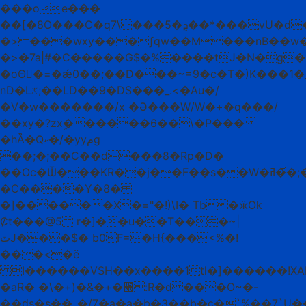
���oe���
��[�8O���C�q7\���5�ܯ��*���vU�d�%�����p��Bf
�>���wxy���ʃqw��M���nB��w��
�>�7a|#�C�����G$�%����tJ�N�g�"
�oΘ�ً=�ǽ0��;��D���~=9�c�T�)K���1�
nD�Lػ;��LD��9�DS���_.<�Au�/
�V�w�������/x �Ə���W/W�+�q���/
��xy�?zxܹ������6��\�P���
�hȀ�Qކ�/�yyمg
��;�;��C��d���8�Rp�D�
��Oc�Ѿ���KR��j��F��s��W�ߥ�᫇�;��ƠZ��x���T���(d3v���Eh7|
�C����Y�8�
�]������X�="�!)\I� Tb�ӝOk
Ȼt���@5 r�]��u��T���~|
ٽJ���$� b0F=�H{���<%�!
���<�ë
I������VSH��x����1tl�]������!XAL
�aR� �\�+)�&�+�׭:R�d ���O~�-
��ԁs�s��_�/7�a�a�b�3��b�c�`%��7`U�