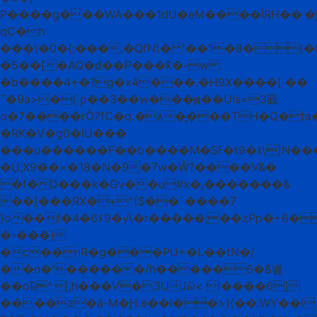
P����g���WA���1dU�eM����آRH��܂�j�V%H��n��?
qC�h
���\�0�{;���.�QfN\� '��1�8�(�
�5��[�AQ�d̸��P���k͊�-w
�b����4+�?g�x4���.�H9X����[ ��
˜�9a>�{ p��3��w���ԭ��UIѕ=3䕙
o�ް7����rÔ7fC�q.�٨��̬��TH�Q�ta�7�qf�"���;H{=�Xo����i
�RK�V�g0�IU���
���u������F��b����M�Sߓ�t9�ג\]N����^pT�
�Џ,Х9��=�18�N�9�7w�Ŵ?����V&�
�f�D���k�Gv��u#x�,�������&
��]���RX�+^($��`����7
}o��f�4�6۶9�y\�r�����;��zPp�+6�
�-���}
�c��nR�g���PU+�L��tN�/
��n�'������/h�����6�&밿
��oҍ^[,h���V�3UJӹ< I����6]
����z�á-M�Ԩ.e��i��>){��.WY��i