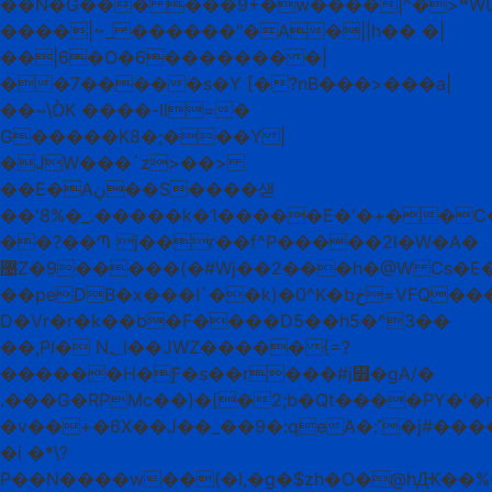
��N�G��� ���9+�w����|^�>ʷW
����|~_ ������"�A�||h�� �|
��|6�O�6������� �|
��7�����s�Y [�?nB���>���a|
��~\ÒK ����-ll=�
G�����K8�;���Y |
�JW���`z>��>
��E�Aڹ��S����샏
��'8%�_.�����k�1�����E�'�+��
��?��Պ j��r��f^P�����2l�W�A�
޴Z�9�����
(�#Wj��2���h�@W Cs�E
��peDB�x���I`��k)�0^K�bڂ=VFQ�����Y�U�k���N�9Ap���
D�Vr�r�k��b�F����D5��h5�^3��
��,PI� N؂l��JWZ����� {=?
������H�Ƒ�s��r���#j꯿�gA/�
.���G�RPMc��)�[�2;b�Qt����PY�'�r
�v��+�6X��J��_��9�:qeA�:˹�j#��
�i �*\?
P��N����w��(�I,�g�$zh�O�@hԪ��%