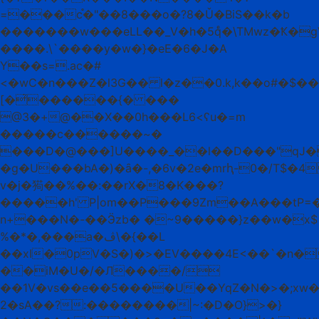
=���c֯�"��8���o�?8�Ǔ�BiS��k�b
�������w���eLL��_V�h�5qͤ�\TMwz�Ҟ�gV��
����.\`����y�w�}�eE�6�J�A
Y��s=.ac�#
<�wC�n���Z�l3G�� l�z��0.k,k��o#�$�
[�̉������{� ���
@3�+@��X��0h���L6<ʕu�=m
�����c������~�
���D�@���]U����_��l��D���"qJ
�g�U���bA�)�ȃ�-,�6v�2e�mrԧ-0�/T$
v�j�㺃��%��:��rX�8�K���?
�����h' P|om��P���9Zm��A���tP=�
n+���N�-��Ӭzb� �~9�����}z��w�x$
%�*�,���a�ڤ\�{��L
��xI�0pV�S�)�>�EV����4E<��`�n�
��iM�U�/�Л����/
��1
V�vs��e��5����U��YqZ�N�>�;xw�
2�sА��?:��������|~:�D�O}>�}