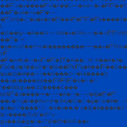
��`e�y����>l�F��]=�mό�L���?
���uH�a��-
�zh'0j�<`�u�b�Z���s��9����Z
}
�\5��@�N��DUW�a�f1fH,~�i�<{xW}
��� 
�g�m~z7��Tt�I������̉����x�POH�D
ô!
��mѬ;��cI��]�Ai�� HR��R�2�
aD�,s�7��w7i�^�}G��Mb�R��i��C�
珷q�{Q�M��=��D���C�k&����]}
��q�)����a\8��, K8�V��"-
"��5BS@v��.GZ����C���
MrЇ&�J����:��E��+/�Bj��
��u�ɳ�r��Xw)P�3Hկ�Ct��g�p�#�~
�x�p'����'�N�o��,�`c�$]�&���#�J
ֆ����/ŠvB�0^x-
@x��eň�@�L�z|[F��OĬL��e