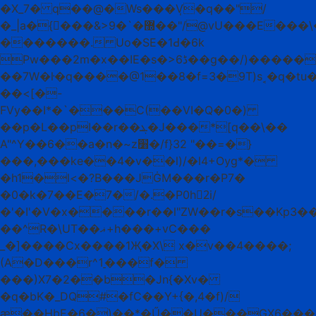
�X_7� q��@�Ws���V̩�q��"/
�_|a�{񴯚���&>9�`�޽��"/@vU���E���\�i
�������. Uo�SE�1Ԁ�6k
Pw���2m�x��IE�s�>6ڈ��g��/)�����k*!
��7W�ŀ�q����@1��8�f=3�9T)s˱�q�t
��<[�-
FVy��I*�`���C(��VI�Q�0�)
��p�L��pI��r��ܔ�J���*[q��\��
A"^Y��6��a�n�~z׸�/f}32 "��=�}
���,���ke��4�v��l)/�l4+Ѹg*�
�h1�l<�?B���JĠM���r�P7�
�0�k�7��E�7�/�.�P0h2ٕi/
�'�I'�V�x
����r��l"ZW��r�s��Kp3��ہzrӷ��
��^R�\UT��ޣ+h���+vC���
_�]����Cx����1Җ�X\ x�v��4����;
(A�D���r^1̠���f�
���)X7�2��b�Jn{�Xv�
�q�bK�_DQ#�fC��Y+{�,4�f)/
æ��HbE�6�)��*�Ű��U���GX6���U