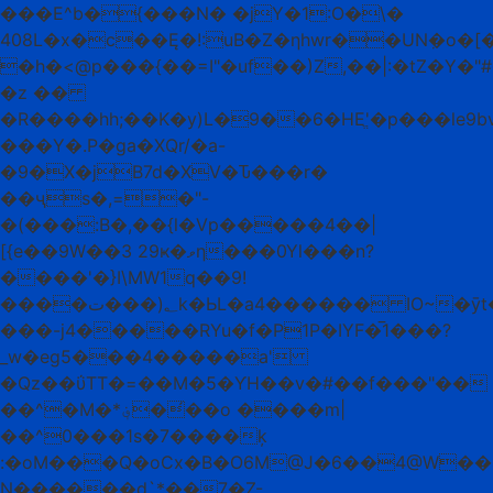
���E^b�{���N� �jY�1:O�\�
408L�x�c��Ę�!:uB�Z�ƞhwr��UNٜ�o�[
�h�<@p���{��=I"�uf��)Z,��|:�tZ�Y�"
�z ��
�R����hh;��K�y)L�9��6�HEֱ'�p���le9
���Y�.P�ga�XQr/�a-
�9�X�jB7d�XV�Ԏ���r�
��ҷs�,=�"-
�(���:Β�,��{l�Vp�����4��|
[{e��9W��3 29ҝ�ވƞ���0Yl���n?
����'�}I\MW1q��9!
����؂(���تk�ЬL�a4������ IO~�ӯt�*��3�!
���-j4�����RYu�f�P1P�IYF�̅1���?
_w�eg5���4�����a'
�Qz��ΰTT�=��M�5�ƳH��v�#��f���"��
��^�M�*؋��́�o ����m|
��^0���1s�7����ķ
:�oM���Q�oCx�B�O6M@J�6��4@W��
N������d`*��7�Z-