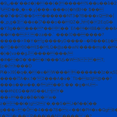
�9ں��'��d�)���(�[����%��u��ȁ�2'=�Yn�!
ԄD��_�=�,y|���=���o{�h僙H� $��
��7��O}��S+������Nͳ3�?B���xQR�|
�_p,g�3 ��e�|7���o��QZ�_ĥ]�2EqG�
�ϒ3g�����*����`Eň��HB&���&�
��H��: �za��.` ���(0������?
�����>R�Y�g����yD����~�R���Ľĳ��
�]��}0�($�LQ�@a��wN:����my�,��
�}�]va��gĴ�������/
�#��G�'���:!���ڪ1�W5 �T;
[c�/h���D
Ԗ�>}9[�q�,��x�W���������]z�җ5[\�hﲤ��A�8��n��P3f���ǳl����=d���u�Ip.|fm��J0��%
����ǐTA�x:1�'2���A�a�`Tb�ϖ3j@��?
���o��w��,�fz��S �� �g�nU~
��#N}EG��WG��LjY�
��+��ʑ�B�N�w�
z���l�}g2('�,��S�J�f��|��
g���~�Ȫ�4���78�c<��t�PH�x�Qg8�
{�?�r��R���I��N���� i�?