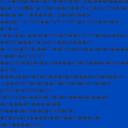
(S._a.�dN�O��+�17:�"�cs�:�,A�,���t���a�����J�� �Y�b�
�p�"4r]΢�^�7�8.��K1��J%e�q&r3&�(�
��b� �H\ �����\ 8�y���N/
��q� +X`2)) ��vY
>P9 �˩(]SN�4R˄̕�N
�>�Jm
c��A��c;��aW�"���ol�2�&v�$
��X(���� ӕ@ x˟��uW���Q?
�~.b&�Z�,��C~��Ru�WU��u�č�H���
���RH0=
��>��է�x�AGk����]�(���t,�MJ��1�
�sg?
���Q��4v�Y����n�����яRK�R�̭�z!ā-
`+��#lr�d�P���G�Ѯ�4*c�ӓ�
go�I�X38XK�󩶐?
S�Ywg�o��8R�-]�3�fe���å�^���h-
�L]����d.���:�I��-
fX���s�R��g�x"R�Z�/
�Y�&fe�F2����t����:���u:�
d�:P����u