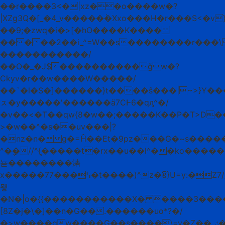
��r����3<�|xz��o����w�?
|XZg3Q�[_�4_v�����݃�Xxo���H�r���S<�v
��9;�zwq�i�>[�hO����K����
�����2��i_^=W��s��������r���\
�����������/
��O�_�J$���߯�������ğw�?
Ckyv�r��w����W�����/
��`�l�S�]������}t����ŝ���|~>}Y�
ㇲ�y�����'������ӓ7CͰ6�qԓ^�/
�v��<�T��qw{8�w��;�����K��P�T>D���׽*X���MO
>�w��^�s��uv���|?
�nz�n� g�=Ĥ��Et�9pz���G�~s����
^�݆�//^{�͙����t�rx��u��l^��ko��
뇯��������湱
x�����7߆���7�t����)^z�ឱ}U=؜y:�Z7/_��.O��,���
뫻
�N�|o�{{�����������X� ����3����
[8Z�j�\�]��n�G��.������uο*?�/
�>w����gw����G��s����\=v�Z��ݽ�k�k��~��