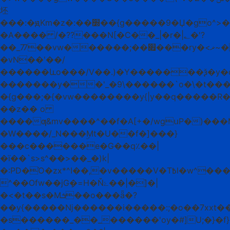
坯
���:�ԭKm�z�:��׽��{g�����9�Џ�go^>�l������Exr��hW7�їͷ����ō�u޴��o�������O��|y|.���n�}
�A���� /�??���N[�C��_|�r�|؂�'?
��_77��vw������;��׏���ry�<ޜ~�w�O>�x��ast��:�=�wN�g�7�/
�vN��ʹ��/
������ևo���/V��.)�Y�������ѯ�y�q
�������y��'_�9\������`o�\�t���ݣ�����_�����5Fv������~ߩ6�؜Gg�����6���
�{g���;�{�vw��������y{|y��q�����
��z�� o
����ƣ&mv����^��f�A[+�/wgսP�)��
�W����/_N���ۣMt�U��f�]���}
���c������e�G��q٪��|
�ї��`s>s^��>��_�)k|
�:PD�Ό�zx*^I��,�v�����V�T߿l�w^���ox���������պw�]�����Mo��.8F7��������Q����^׾�������{�>�W�;�g��[
^��Ofw��jGܻ�=H�Ňۓ��|�]�|
�<�t��s�Mܭ��o�͏��ǟ�?
��y{�����ǋ������i�����:;�o��7хxt��
�s������_��_������'oy�#]U;�}�f}