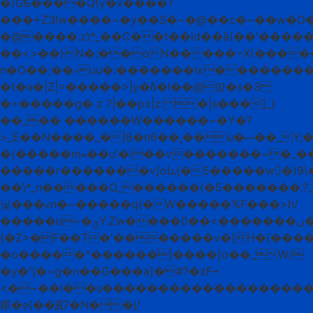
�)GѢ����Qty�x����?
���+Z3lw����~�y��S�~�@��c�~��w�O��a�c�ӝ��9�o����ם'g��
�@����.z\*_��Ͼ��t��id��ӓ{��'�����
��<>��}N�;��oN�����~X(����
n�O��;��ޅuu�:�������lx��������}
�t�ǝ�|Z|=�����>|y�δ�l��@맞�s�3
�=�����g� z ?|��px|z: �|s���]_}
��_�� ������W������~�Y�?
>_E��N����_�|8�n6��˛��u�ޝ��_Y;�u|
�(�����mބ��u'�i��v�������~�_������~t�I��m��y�}
�����r�������v]oև{�5�����w�}9\��
��\*_n�����O_������{�5�������.?_
닟���ᳲn�~�����q(�W�����%F���ܴ>h/
�����u~�ݼY.Zw����ں�������>��0��������%^>�_�������e�������F���~t:�gZs|X_�T����A���\.�|
{�Z>�F��T�'�������v�}H�{���
�o�����^������ͬ|����]o��_W/
�y�"j�~g�n��G���a]�#?�zF+
<�~��l��s�������������������o%�wv���݉�i���~X��Z�_
糫�e{��Ԭ7�N��
j/