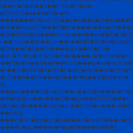
9���ڐ�BJ��2��6-StԦ��h�
�k5YT3�s��ɔ�� �'&-
��������vhL��P���&�[Ḋ�&0���#�
�dK��5sqߦ:����K~����u��v�HP���و����
�S#�z(�x9���R#1T8w��N��zo�̽��J�
<�� u��X0��:~��(��b�(�NT�Hl�h@
�?X������h����@v{��>L�)"G�
�M~�f�h;�=ҩʬ��k����J��HK/��
��j����Φ��#�� )���lp�!w�Nh.m]%獑
�1��]=�N59ك�Ϫ�WZ�]"�ԯl�Ѝ��up��|
�x��D��o��J�G���ߠ�g��3)�99�GU�
퐨
���eU�����>�c��~��.�ŷ�;��i��VF
�W�d@�>=��o����x�gW��4/���?
[���5����g�>`��5�+�j��`#�B|
��5yg
����%>�R�s�U�B��/7�o!d3%���ٷ�bW;�ԭ�w����/b���OJ�JNHތ�E۴{�׋������L;�ݝ��{���˙�}
����J�g{_ޫ����ϳ�P�p�3����ё3�&�?