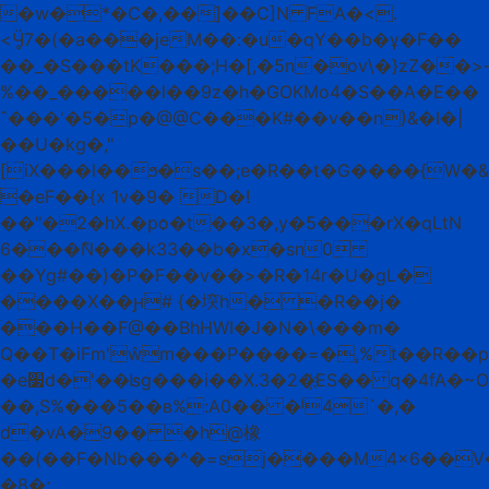
�w�*�C�,��]��C]N FA�<.
<Ӵ̥7�(�a���jeM��:�u�qY��b�ұ�F��
��_�S���tK���;H�[,�5n�ov\�}zZ��>
%��_�����l��9z�h�GOKMo4�S��A�E��
ˆ���'�5�p�@@C���K#��v��n)&�I�|
��U�kg�,"
[iX���l��ϧ�s��;e�R��t�G����{W�
�eF��{x 1v�9� D�!
��"�2�hX.�pѻ�t��3�,y�5���rX�qLtN
6���݉N���k33��b�x�sn0
��Yg#��)�P�F��v��>�R�14r�U�gL�
����X��ԩ# {�堗h� �R��j�
ֺ���H��F@��BhHWI�J�N�\���m�
Q��T�iFm'ŵm���P����=�,%t��R��p9
�e׷d�'��ʪg���i��X.3�2�҉ES�� q�4fA�~O�p�"g&9�f+yM��2C�����t�p�<"��Q��ܻ�w�E_b 7Mn@��
��,S%���5��в%:A0�� �ʲ4`�,�
d�vA�9�� �h@橡
��(��F�Nb���^�=sj����M4x6��V
�8�;