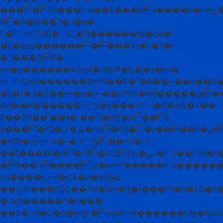
����4h���e��5���Us����d�=6ꭔi�
S�#�a)��?� I�#�
T�ʲ5Z)B]�C_�Ԯ������땤�qo�-
�h�6zʠ����������Ye�1�7�
�,1���D9�
tm�q������Ϸ7eof�0XpP�f\��z��
;hSmd������$*PN��E�':�B��>��o��D
�ź�]�3�Z���̇d���r)*V0�W]�����ߘ���^N����F��˹�
Qe�j�K������^%�s���JT�G�m$�<��
5��Zʘ��˹��1� ��`[�Nz�x��0
&����*S�uf�ط�h>�P3��r����ډ�0e�+�����d���)�%���B{�ӕ����E|
�H8t�ej8�-� fí ]y��<2�
��͊\���$K�d�.N�4C\Ԉ)�ش�^`y��N�t��ES�.ف'9Zc4���>s�G�_��#�
�9��`����؀ȼ�oP����
cS����l_{�CA�z�V@ޓp
��ݟG^���FOO��7M�Wy�ʔ͟�(���P1�h�LQ�R�
�Jx[t�����^�F���
��2�.Hl�C�6�Hꨑ�ɕm#H������\Ay�bʁ3