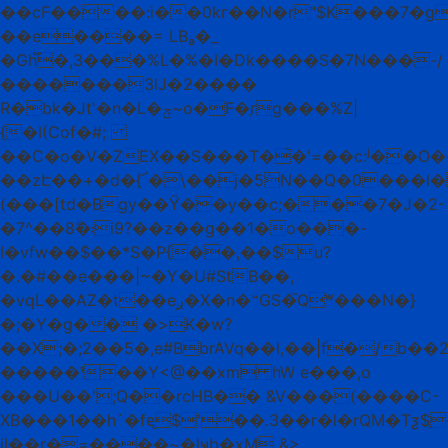
��cF����:i��0kг��N�r"$K���7�
��e����= LBₔ�_
�Gh֟�,3���%L�%�I�Dk����S�7N���-/
�������3lJ�ƻ����
R�bk�Jt'�n�L�ݼ~o�F�ֶrg���%Z|
{�I(Cof�#;
��C�o�V�ZEX��S���T�̀�'=��c:ʲ��O��
��zԷ��+�d�{՜�\��j�5݁N��Q�0���l
(���[td�Bgy��Ϋ��y��c;���7�J�2-
�7^��8ۗ�܃i9?��z��g��1�o���-
I�vfw��$��*S�P{��,��$u?
�.�#��e���|~�Y�U#StB��,
�vqL��AZ�t��eږ�X�n�˵GS�֮Qʷ���N�}
�;�Y�g�� �>K�w?
��X;�;2��5�,e#BbrAVq��l,��|f�/b
�������Y<@��xm hW e���,o
���U��';Q��rcHB�� &V���(����C-
XΒ���1��h`�fᶒ$'��.3��r�l�rQM�Tƺ$
̘jI��r�=����~�lҹb�xM &>