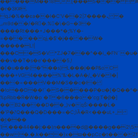
�����M��18!,[���5���  #
�r�3K#.
qJ�%��ͼa��l�C'Vܢ����7|2�� �
ۻm9d��/�R�.%�\�G~�3�
����Rt���+J���*�;%Y�-
=�����qj,̵�$'�j�� ��W�
�����L!|
���C�5�V *ZJ�7���^��i_�FN`�u
��v��T�s�e'����5,!
�[�u���(�"��s}L���j��P&oC
���+VG4����%"&:�L�A�/_�V� !�|
���=���V��M�S��c�l�
�!o��D��!`�S�����P�ʊ�[�Q��^�
%pRbb�R�W�p �T �6���o�'cg:T�β�]
��B2����D��_)v�qŜ:����L�
�'P�ꡱQ���Q�D���=�C;)Ȁ�R<���uL+_
�̨t���
1.���44��j:��)n����d@����g��2\5a�ږ+A�ê
��ԝ�.�.k���}x�ϖ��pCc�t���Z