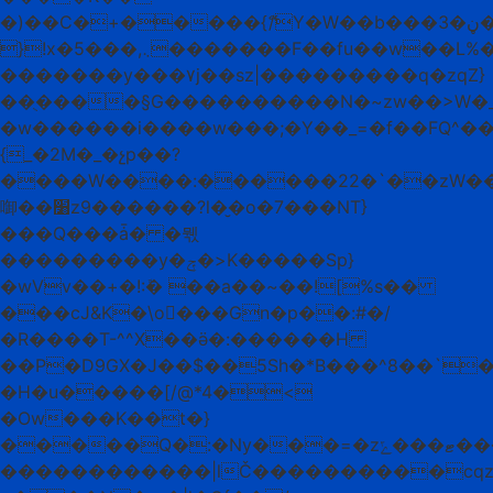
�)��C�+�����{ޭ/Y�W��b���ڼ�3���Ⱥݹ���@k�%����b�A>�����B�φ����
}!x�5���,܆�������F��fu��w��L%�����Oe�1�'
�������y���۷j��sz|���������q�zqZ}
��ֻ����§G����������N�~zw��>W�
�w������i����w���;�Y��_=�f��FQ^��
{_�2M�_�չp��?
����W����:������22�`��zW�
啣��׸z9������?l�̮�o�7���NT}
���Q���ǡ� �뭯
���������y�ݼ�>K�����Sp}
�wVv��+�!:ܽ� ��a��~��![%s��
���cJ&K�\o���Gn�p��:#�/
�R����T-^^X��ӛ�:������H
��P�D9GX�J��$��5Sh�*B���^8��`�
�H�u�����[/@*4�<
�Ow���K��t�}
�����Q�:�Ny���=�zޓ���ݻ���y�y�/;_�Ʈ�܄݄0-
������������|lČ����������cqz