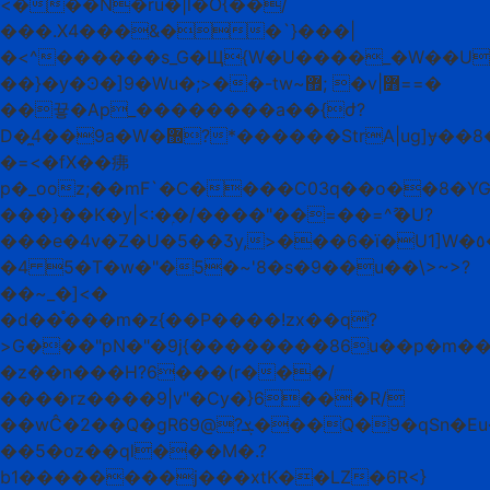
<���N�ru�|l�O{��/
���.X4���&��`}���|
�<^������s_G�Щ{W�U����_�W��U
��}�y�Ͽ�]9�Wu�;>��-tw~޿; �v|߻==�
��끃�Ap_��������a��{ժ?
D�̼4��9a�W�޽?*������StrA|ug]ɏ��8�1���Wժ���}
�=<�fX��疿
p�_ooz;��mF`�C����C03q��o��8�Y
���}��K�y|<:�ۭ�/����"��=��=^ޫ�U?
���e�4v�Z�U�5��Ӡy,>���6�ï�U1]W�٥�?
�4 5�T�w�"�5�~'8�s�9��u��\>~>?
��~_�]<�
�d��֯���m�z{��P����!zx��q?
>G���"pN�"�9j{��������86u��p�m��seq�^�����qJ�ǣ�
�z��n���H?6���(r���/
����rz����9|v"�Cy�}6���R/
��wĈ�2��Q�gRܮ?@69���Q�9�qSn�Eu�\�AEr�J�Vg�{Y}
��5�oz��ql���M�.?
b1��������j���xtK��LZ�6R<}