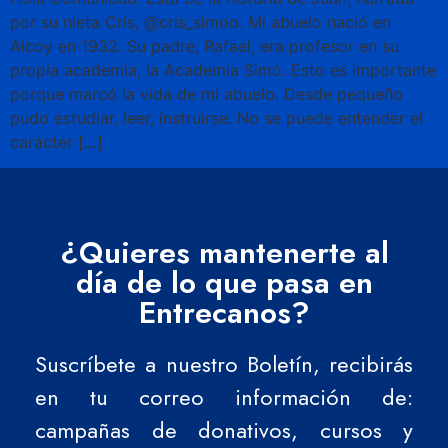
por su nieta Cris, @cris_simoo. Mi abuelo nació en
Alcoy en 1932. Su padre, Rafael, era profesor en su
propia academia, la Academia Simó. Esto es importante
porque marcó la vida de mi abuelo. Desde pequeño
pudo estudiar, leer, instruirse. No se puede entender el
carácter […]
¿Quieres mantenerte al
día de lo que pasa en
Entrecanos?
Suscríbete a nuestro Boletín, recibirás
en tu correo información de:
campañas de donativos, cursos y