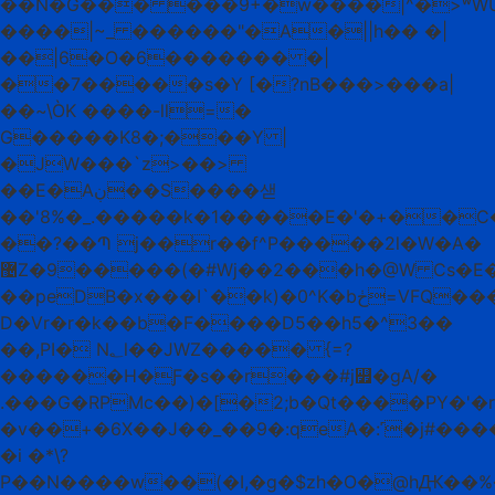
��N�G��� ���9+�w����|^�>ʷW
����|~_ ������"�A�||h�� �|
��|6�O�6������� �|
��7�����s�Y [�?nB���>���a|
��~\ÒK ����-ll=�
G�����K8�;���Y |
�JW���`z>��>
��E�Aڹ��S����샏
��'8%�_.�����k�1�����E�'�+��
��?��Պ j��r��f^P�����2l�W�A�
޴Z�9�����
(�#Wj��2���h�@W Cs�E
��peDB�x���I`��k)�0^K�bڂ=VFQ�����Y�U�k���N�9Ap���
D�Vr�r�k��b�F����D5��h5�^3��
��,PI� N؂l��JWZ����� {=?
������H�Ƒ�s��r���#j꯿�gA/�
.���G�RPMc��)�[�2;b�Qt����PY�'�r
�v��+�6X��J��_��9�:qeA�:˹�j#��
�i �*\?
P��N����w��(�I,�g�$zh�O�@hԪ��%