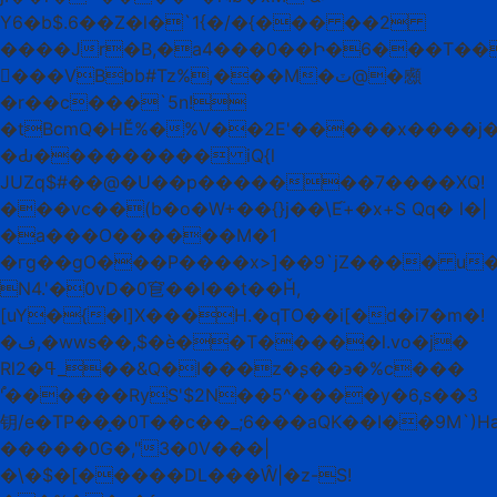
Y6�b$.6��Z�l�`1{�/�{��� ��2
����Jr�B,�a4���0��Ի�6���T��
�ْ��VBbb#Tz%,���M�ٽ@�䫲
�r��c���`5n!
�tBcmQ�HӖ%�%V��2E'�����x����j
�Ԃ��������� iQ{l
JUZq$#��@�U��׃p�������7����XQ!
���vc��(b�o�W+��{}j��\E֘+�x+S Qq� l�|
�a���O������M�1
�гg��gO���P����x>]��9`jZ���� u
N4.'�0vD�0䆞��І��t��Ȟ,
[uY�{�l]X���H.�qTO��i[�d�i7�m�!
�ف,�wws��,$�è��T�����l.vo�ј�
Rlߟ�2_��&Q�I���z�ʂ��϶�%c���
'֯������RyS'$2N��5^����y�6,s��3
钥/e�TP��̝�0T��c��_;6���aQK��I��9M`)
�����0G�,"3�0V���|
�\�$�[�����DL���Ŵ|�z-S!