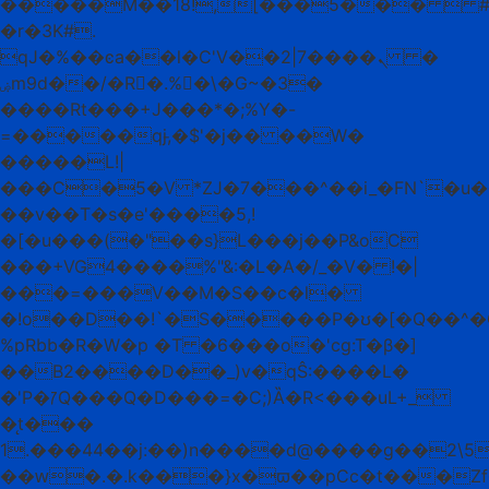
�����M��18!,[���5���  #
�r�3K#.
qJ�%��ͼa��l�C'Vܢ����7|2�� �
ۻm9d��/�R�.%�\�G~�3�
����Rt���+J���*�;%Y�-
=�����qj,̵�$'�j�� ��W�
�����L!|
���C�5�V *ZJ�7���^��i_�FN`�u
��v��T�s�e'����5,!
�[�u���(�"��s}L���j��P&oC
���+VG4����%"&:�L�A�/_�V� !�|
���=���V��M�S��c�l�
�!o��D��!`�S�����P�ʊ�[�Q��^�
%pRbb�R�W�p �T �6���o�'cg:T�β�]
��B2����D��_)v�qŜ:����L�
�'P�ꡱQ���Q�D���=�C;)Ȁ�R<���uL+_
�̨t���
1.���44��j:��)n����d@����g��2\5a�ږ+A�ê
��ԝ�.�.k���}x�ϖ��pCc�t���Z