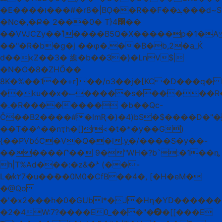
�E����ו���#�r8�|BϘ��R��F��ܔ���d~S��b�H���h�+֋��َ:l�F�D@����0Ѕ����Am��Y��-
�Nc�,�Ք� 2���0� T}4዁��
��VVJCZy��1ͤ����B5Q�X�����p�1�A
��"�R�b�g�j ��φ�.��B�b,2�a_Ќ
d��ĸZ��3� 䌖�b��3�}�LnV$|
�N�O�8�ZHŐ��
8K�%��1��+r]��/o3��j�[KC�D���q� I
��ku��x�ސ�����s������R�`v�����E��Ȯ�3�Y���B<)�I�ʙ�9~O<�@Bӝ����|
�.�R�������� �b��Qc-
Č��B2����#�lmƦ�)�4)bS�$����D�"�
��T��^��nҭh�[]r<�t�*�y��G̿)
{��PVbóC�V�Q��i.yַ�/����S�y��-
������Ր�� 9�"WH�?b`:�1��ȵ
h|T%Ad���:�z&�ܑ (��-
L�̸k۲7�u��ܰ��0M0�CfB��4�, [�H�eM�
�@Qo
�'�x2���h�0�GUbI*�J�Hդ�YD������
�2�4W:7?����E0_���"�➐�[[���E