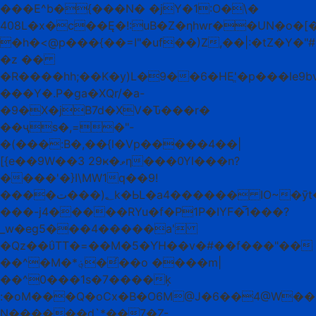
���E^b�{���N� �jY�1:O�\�
408L�x�c��Ę�!:uB�Z�ƞhwr��UNٜ�o�[
�h�<@p���{��=I"�uf��)Z,��|:�tZ�Y�"
�z ��
�R����hh;��K�y)L�9��6�HEֱ'�p���le9
���Y�.P�ga�XQr/�a-
�9�X�jB7d�XV�Ԏ���r�
��ҷs�,=�"-
�(���:Β�,��{l�Vp�����4��|
[{e��9W��3 29ҝ�ވƞ���0Yl���n?
����'�}I\MW1q��9!
����؂(���تk�ЬL�a4������ IO~�ӯt�*��3�!
���-j4�����RYu�f�P1P�IYF�̅1���?
_w�eg5���4�����a'
�Qz��ΰTT�=��M�5�ƳH��v�#��f���"��
��^�M�*؋��́�o ����m|
��^0���1s�7����ķ
:�oM���Q�oCx�B�O6M@J�6��4@W��
N������d`*��7�Z-