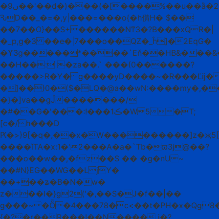
�9ں��'��d�)���(�[����%��u��ȁ�2'=�Yn�!
ԄD��_�=�,y|���=���o{�h僙H� $��
��7��O}��S+������Nͳ3�?B���xQR�|
�_p,g�3 ��e�|7���o��QZ�_ĥ]�2EqG�
�ϒ3g�����*����`Eň��HB&���&�
��H��: �za��.` ���(0������?
�����>R�Y�g����yD����~�R���Ľĳ��
�]��}0�($�LQ�@a��wN:����my�,��
�}�]va��gĴ�������/
�#��G�'���:!���ڪ1�W5 �T;
[c�/h���D
Ԗ�>}9[�q�,��x�W���������]z�җ5[\�hﲤ��A�8��n��P3f���ǳl����=d���u�Ip.|fm��J0��%
����ǐTA�x:1�'2���A�a�`Tb�ϖ3j@��?
���o��w��,�fz��S �� �g�nU~
��#N}EG��WG��LjY�
��+��ʑ�B�N�w�
z���l�}g2('�,��S�J�f��|��
g���~�Ȫ�4���78�c<��t�PH�x�Qg8�
{�?�r��R���I��N���� i�?