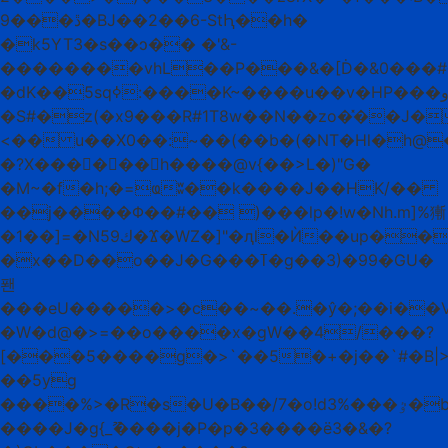
9���ڐ�BJ��2��6-StԦ��h�
�k5YT3�s��ɔ�� �'&-
��������vhL��P���&�[Ḋ�&0���#�
�dK��5sqߦ:����K~����u��v�HP���و����
�S#�z(�x9���R#1T8w��N��zo�̽��J�
<�� u��X0��:~��(��b�(�NT�Hl�h@
�?X������h����@v{��>L�)"G�
�M~�f�h;�=ҩʬ��k����J��HK/��
��j����Φ��#�� )���lp�!w�Nh.m]%獑
�1��]=�N59ك�Ϫ�WZ�]"�ԯl�Ѝ��up��|
�x��D��o��J�G���ߠ�g��3)�99�GU�
퐨
���eU�����>�c��~��.�ŷ�;��i��VF
�W�d@�>=��o����x�gW��4/���?
[���5����g�>`��5�+�j��`#�B|
��5yg
����%>�R�s�U�B��/7�o!d3%���ٷ�bW;�ԭ�w����/b���OJ�JNHތ�E۴{�׋������L;�ݝ��{���˙�}
����J�g{_ޫ����ϳ�P�p�3����ё3�&�?