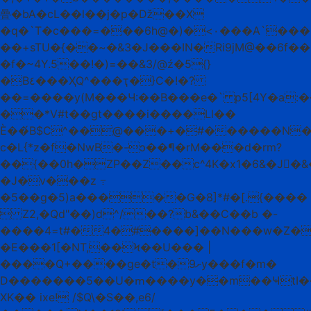
曡�bA�cL��l��j�p�ǅ��X
�q�`T�c���=���6h@�)�<٠���A`���׷g�ן�ɖ�Z�V�+�uc]a�
��+sTU�{��~�&3�J���IN�Ri9jM@��6f
�f�~4Y.5��!�)=��&3/@ź�5{}
�B٤���ҲQ^���ҭ�}C�!�?
��=����y(M���Ч:��B���e�` p5[4Y�a:��"TI߃�K�
��*V#t��gt����i����Ll��
È��́B$C^��@���+�#������N�:��
c�L{*z�f�NwB�-ɔ��¶�rM���d�rm?
��{��0h�ZP��Z��c^4K�x1�6&�J�&�
�J�v���z ߹
�5��g�5)a�����G�8]*#�[.{����
 Z2,�Qd"��)d^/��?b&��C��b �-
����4=t#�4�#����]��N���w�Z�
�E���1[�NT,��Ϟ��U��� |
����Q+����ge�t�9ށу���f�m�
D�������5��U�ՠ����y��m��ҸtI�����ظVڈ��ES�#M�z�
XK�� ixe! /$Q\�S��,e6/