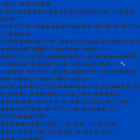
���iw���
�W`������,�����9�ǎ�$�dc��I��!
濿=I�n
'Ͻw�YY�������kx�a6��J��]*�]�G}w
g���a�
Q���&�C�u͑�:���G5U��������Y�z
���k�� �׷òoO{��N����z_m?
���pЀ�N�p�����,�3 ,p�Z�4�������
e}l���{�Ͻ����2�O�
\9u�ʫ��m�}聿on:_
_~\���k
�30�Y ���>����]^��}�(��/�?
��q�� D ��/�~�M
�n]�C���F*�W���9��шd�{������c�{
�*�;��>_���r��[g_SO�_p��v����Op
����/��+�0M�,�v�l"��b�/u}�Yn>G�/
���Y�0DI��+�+8[ϸ+D�H�=���_ f/
�c����{K�v/
�����@��w`��Cٺ�=��R`/d3�W밻
���;]���/7;��G���=�c���y�,
����K��