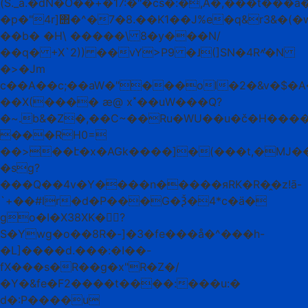
(S._a.�dN�O��+�17:�"�cs�:�,A�,���t���a�����J�� �Y�b�
�p�"4r]΢�^�7�8.��K1��J%e�q&r3&�(�
��b� �H\ �����\ 8�y���N/
��q� +X`2)) ��vY
>P9 �˩(]SN�4R˄̕�N
�>�Jm
c��A��c;��aW�"���ol�2�&v�$
��X(���� ӕ@ x˟��uW���Q?
�~.b&�Z�,��C~��Ru�WU��u�č�H���
���RH0=
��>��է�x�AGk����]�(���t,�MJ��1�
�sg?
���Q��4v�Y����n�����яRK�R�̭�z!ā-
`+��#lr�d�P���G�Ѯ�4*c�ӓ�
go�I�X38XK�󩶐?
S�Ywg�o��8R�-]�3�fe���å�^���h-
�L]����d.���:�I��-
fX���s�R��g�x"R�Z�/
�Y�&fe�F2����t����:���u:�
d�:P����u