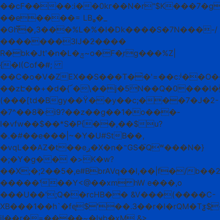
��cF����:i��0kг��N�r"$K���7�
��e����= LBₔ�_
�Gh֟�,3���%L�%�I�Dk����S�7N���-/
�������3lJ�ƻ����
R�bk�Jt'�n�L�ݼ~o�F�ֶrg���%Z|
{�I(Cof�#;
��C�o�V�ZEX��S���T�̀�'=��c:ʲ��O��
��zԷ��+�d�{՜�\��j�5݁N��Q�0���l
(���[td�Bgy��Ϋ��y��c;���7�J�2-
�7^��8ۗ�܃i9?��z��g��1�o���-
I�vfw��$��*S�P{��,��$u?
�.�#��e���|~�Y�U#StB��,
�vqL��AZ�t��eږ�X�n�˵GS�֮Qʷ���N�}
�;�Y�g�� �>K�w?
��X;�;2��5�,e#BbrAVq��l,��|f�/b
�������Y<@��xm hW e���,o
���U��';Q��rcHB�� &V���(����C-
XΒ���1��h`�fᶒ$'��.3��r�l�rQM�Tƺ$
̘jI��r�=����~�lҹb�xM &>