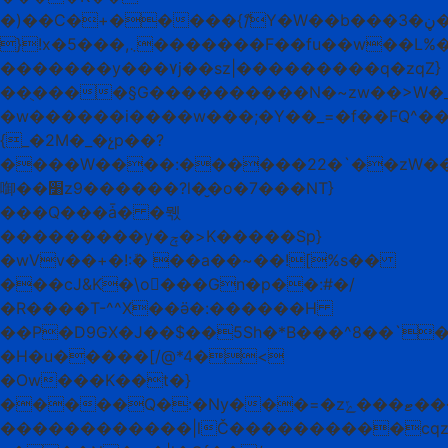
�)��C�+�����{ޭ/Y�W��b���ڼ�3���Ⱥݹ���@k�%����b�A>�����B�φ����
}!x�5���,܆�������F��fu��w��L%�����Oe�1�'
�������y���۷j��sz|���������q�zqZ}
��ֻ����§G����������N�~zw��>W�
�w������i����w���;�Y��_=�f��FQ^��
{_�2M�_�չp��?
����W����:������22�`��zW�
啣��׸z9������?l�̮�o�7���NT}
���Q���ǡ� �뭯
���������y�ݼ�>K�����Sp}
�wVv��+�!:ܽ� ��a��~��![%s��
���cJ&K�\o���Gn�p��:#�/
�R����T-^^X��ӛ�:������H
��P�D9GX�J��$��5Sh�*B���^8��`�
�H�u�����[/@*4�<
�Ow���K��t�}
�����Q�:�Ny���=�zޓ���ݻ���y�y�/;_�Ʈ�܄݄0-
������������|lČ����������cqz