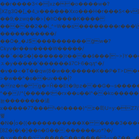
��r����3<�|xz��o����w�?
|XZg3Q�[_�4_v�����݃�Xxo���H�r���S<�v
��9;�zwq�i�>[�hO����K����
�����2��i_^=W��s��������r���\
�����������/
��O�_�J$���߯�������ğw�?
Ckyv�r��w����W�����/
��`�l�S�]������}t����ŝ���|~>}Y�
ㇲ�y�����'������ӓ7CͰ6�qԓ^�/
�v��<�T��qw{8�w��;�����K��P�T>D���׽*X���MO
>�w��^�s��uv���|?
�nz�n� g�=Ĥ��Et�9pz���G�~s����
^�݆�//^{�͙����t�rx��u��l^��ko��
뇯��������湱
x�����7߆���7�t����)^z�ឱ}U=؜y:�Z7/_��.O��,���
뫻
�N�|o�{{�����������X� ����3����
[8Z�j�\�]��n�G��.������uο*?�/
�>w����gw����G��s����\=v�Z��ݽ�k�k��~��