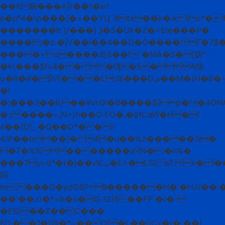
��K畹���A]r��1�и?
e�pº4�\p���[�>��YЦ`#ts��k�˗k\c*�,
�������h ]/���] ѯ�5�Uk�Z�=6ie���P�
����;�z.�|V��l��4��D�O���� F�7$�
����+o����岛8��f �MA�S�[妫^-
�k\���$fv4� � �Ƣ�5�A悌
o�R�#�$V(���L:례���Dى��M�(H�8�-
�!
�;���3��6,��#vhIX�B����$]p��4ONAz
�:r ����>,N+)h��O EO�,�얅CaW�H�!
ʎ��(D!_ �Q��D*��h
4/P��b��[�4�u��%z�����?ɩ�
�7�%%�������aӴN�:�h%�
���7y=d*�(�j��߄Kݔ�E>�LS) aT.x� I��L������
䧎
m.���G�ydG8P+B������H�'�HJ(�
��'��.r\�*=b�o�G˕12|9��FP �r�-
�ES)��Z��C���
8D.��1�{@�*~��Of�L��oCx�r� ��|