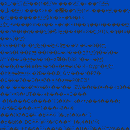
�X_7� q��@�Ws���V̩�q��"/
�_|a�{񴯚���&>9�`�޽��"/@vU���E���\�i
�������. Uo�SE�1Ԁ�6k
Pw���2m�x��IE�s�>6ڈ��g��/)�����k*!
��7W�ŀ�q����@1��8�f=3�9T)s˱�q�t
��<[�-
FVy��I*�`���C(��VI�Q�0�)
��p�L��pI��r��ܔ�J���*[q��\��
A"^Y��6��a�n�~z׸�/f}32 "��=�}
���,���ke��4�v��l)/�l4+Ѹg*�
�h1�l<�?B���JĠM���r�P7�
�0�k�7��E�7�/�.�P0h2ٕi/
�'�I'�V�x
����r��l"ZW��r�s��Kp3��ہzrӷ��
��^R�\UT��ޣ+h���+vC���
_�]����Cx����1Җ�X\ x�v��4����;
(A�D���r^1̠���f�
���)X7�2��b�Jn{�Xv�
�q�bK�_DQ#�fC��Y+{�,4�f)/
æ��HbE�6�)��*�Ű��U���GX6���U