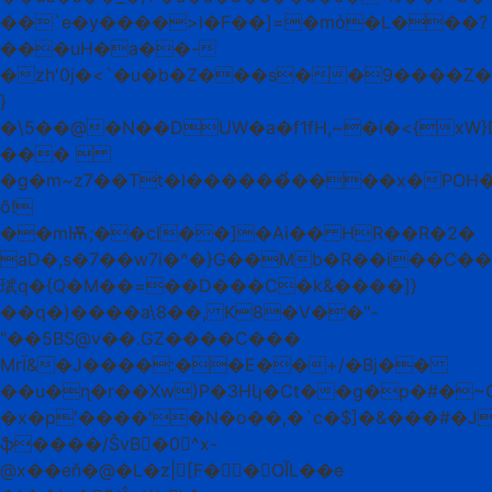
��`e�y����>l�F��]=�mό�L���?
���uH�a��-
�zh'0j�<`�u�b�Z���s��9����Z
}
�\5��@�N��DUW�a�f1fH,~�i�<{xW}
��� 
�g�m~z7��Tt�I������̉����x�POH�D
ô!
��mѬ;��cI��]�Ai�� HR��R�2�
aD�,s�7��w7i�^�}G��Mb�R��i��C�
珷q�{Q�M��=��D���C�k&����]}
��q�)����a\8��, K8�V��"-
"��5BS@v��.GZ����C���
MrЇ&�J����:��E��+/�Bj��
��u�ɳ�r��Xw)P�3Hկ�Ct��g�p�#�~
�x�p'����'�N�o��,�`c�$]�&���#�J
ֆ����/ŠvB�0^x-
@x��eň�@�L�z|[F��OĬL��e