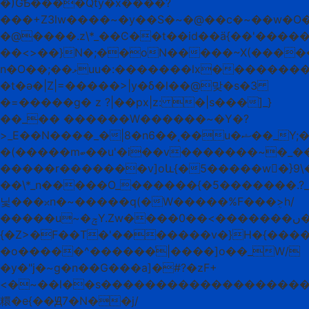
�)GѢ����Qty�x����?
���+Z3lw����~�y��S�~�@��c�~��w�O��a�c�ӝ��9�o����ם'g��
�@����.z\*_��Ͼ��t��id��ӓ{��'�����
��<>��}N�;��oN�����~X(����
n�O��;��ޅuu�:�������lx��������}
�t�ǝ�|Z|=�����>|y�δ�l��@맞�s�3
�=�����g� z ?|��px|z: �|s���]_}
��_�� ������W������~�Y�?
>_E��N����_�|8�n6��˛��u�ޝ��_Y;�u|
�(�����mބ��u'�i��v�������~�_������~t�I��m��y�}
�����r�������v]oև{�5�����w�}9\��
��\*_n�����O_������{�5�������.?_
닟���ᳲn�~�����q(�W�����%F���ܴ>h/
�����u~�ݼY.Zw����ں�������>��0��������%^>�_�������e�������F���~t:�gZs|X_�T����A���\.�|
{�Z>�F��T�'�������v�}H�{���
�o�����^������ͬ|����]o��_W/
�y�"j�~g�n��G���a]�#?�zF+
<�~��l��s�������������������o%�wv���݉�i���~X��Z�_
糫�e{��Ԭ7�N��
j/