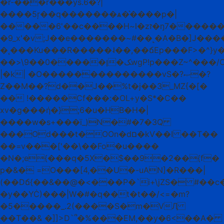
�r-���r���ys.6�?|
����5ŗ��q�������ѧ�͛����p�|
�����6'��ϲ����H~l�zז�ŋ7������W��t�[G�/7W������8�|
�9_x'�v;J��e�������~#��˻�A�B�]J���������fqyy�]�
�˛���Ku���R�����˨��,��ճEp���F>�^}y��;���ѹ�:9~���
��>\9��0�����ﮏ�ןwgP!p���Z~^���/C����S�u>ݯ4_��<�;x��>��M�m_?
|�k| �O��������������vS�?ޞ�?
Z��M��?ۢd��J��%t�j��3_MZ{�[�
�� !�����Cf���:�OL+y�S*�C��
xv�g���ή�};6�u�HB�H�|
����w�s+���ï_)N�#�7�3Q
���Od���t�OOn�dם�kѴ��I ��T��
��=v���['��\��Fo�u����
�N�;e{���q�5X�$��9�2��{f�
p�&� =O���[4,��U�-uAN]�R���|
(��Dճ{��&��@�<���P�`i+\jZS� #��
�y��YĊ)���|W�#�q��t�t��/<=�m?
�5�����_.2(����S�m�VԮ
��T��& �]]>D`՞�%���EM,��y�6<��A�