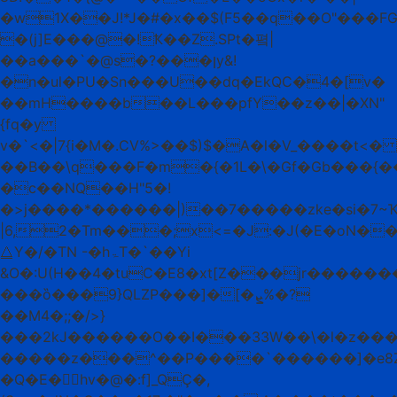
�w1X��Jǃ*J�#�x��$(F5��q��O"���F
�(j]E���@�!Ҟ��Z.SPt�폌|
��a���`�@s�?���ןy&!
�n�ul�PU�Sn���U��dq�EkQC�4�[v�
��mH����b��L���pfY��z��|�XN"
{fq�y
v�`<�|7{i�M�.CV%>��$)$�A�l�V_����t<�
��B��\q���F�m�{�1L�\�Gf�Gb���{��
�c��NQ��H"5�!
�>j����*������|)��7�����zke�si�7~Ҡ
|6,2�Tm���;x<=�J:�J(�E�oN�
⧋Y�/�TN -�hۃT�`��Yi
&O�:U(H��4�tuC�E8�xt[Z���jr������
���ȍ���9}QLZP���]�[�ܨ%�?
��M4�;;�/>}
���2kJ������O��I���33W��\�l�z���϶�
�����z���^��P����`������]�e8
�Q�E�hv�@�:f]_QҪ�,