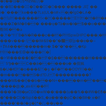
�)��\s�5*ĥzWɕٕ\�
�ˑ�B��� ������� ���� J叮 ��
i�`��� ke���7Ls(UL�n#=�j�ȋg0�LA�
�U���:���<������ E��I��Z
���Z�M�6�!� ���q�Tà�w�l�$��o��l�
䊋9E��ܭ
�.Y�^ˆB�N�R���c���PSpwǜHPC���;�w���A܏�^�������V�VT�
���v���-\ ��Wɍ&9��"�׷@|p��e��~
=ȾA4��������m� $�"�"��_�Kp
���!E@�I����|
�>W�����{��F�§����l����H����
`5Ϡ��C��ӓ�;����s� �㧧鯴
&�U�Ѥ�o���& �ȝ �F� ��OOY��/
�m�����S�d?DJT���������?
���M&��i[��b���N+�����m�'���
'����@;�_ex4��!
���1�3Ȣ�ϻCD0�wW��:���(u��%��#W�Eϐ
�"���Cl(�lbp4��S_�a��l��pC�d�B#� ɵ�l!
����'��/�g�)*�/ؽ��y��