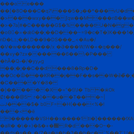
���oe���
��[�8O���C�q7\���5�ܯ��*���vU�d�%�����p��Bf
�>���wxy���ʃqw��M���nB��w��
�>�7a|#�C�����G$�%����tJ�N�g�"
�oΘ�ً=�ǽ0��;��D���~=9�c�T�)K���1�
nD�Lػ;��LD��9�DS���_.<�Au�/
�V�w�������/x �Ə���W/W�+�q���/
��xy�?zxܹ������6��\�P���
�hȀ�Qކ�/�yyمg
��;�;��C��d���8�Rp�D�
��Oc�Ѿ���KR��j��F��s��W�ߥ�᫇�;��ƠZ��x���T���(d3v���Eh7|
�C����Y�8�
�]������X�="�!)\I� Tb�ӝOk
Ȼt���@5 r�]��u��T���~|
ٽJ���$� b0F=�H{���<%�!
���<�ë
I������VSH��x����1tl�]������!XAL
�aR� �\�+)�&�+�׭:R�d ���O~�-
��ԁs�s��_�/7�a�a�b�3��b�c�`%��7`U�