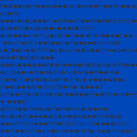
P����g���WA���1dU�eM����آRH��܂�j�V%H��n��?
qC�h
���\�0�{;���.�QfN\� '��1�8�(�
�5��[�AQ�d̸��P���k͊�-w
�b����4+�?g�x4���.�H9X����[ ��
˜�9a>�{ p��3��w���ԭ��UIѕ=3䕙
o�ް7����rÔ7fC�q.�٨��̬��TH�Q�ta�7�qf�"���;H{=�Xo����i
�RK�V�g0�IU���
���u������F��b����M�Sߓ�t9�ג\]N����^pT�
�Џ,Х9��=�18�N�9�7w�Ŵ?����V&�
�f�D���k�Gv��u#x�,�������&
��]���RX�+^($��`����7
}o��f�4�6۶9�y\�r�����;��zPp�+6�
�-���}
�c��nR�g���PU+�L��tN�/
��n�'������/h�����6�&밿
��oҍ^[,h���V�3UJӹ< I����6]
����z�á-M�Ԩ.e��i��>){��.WY��i