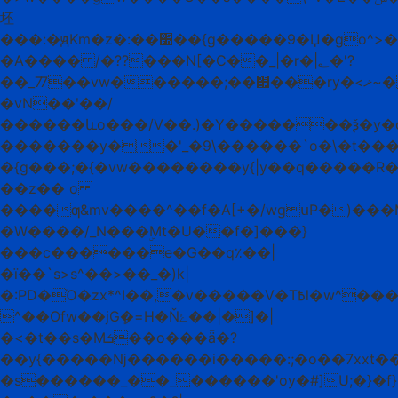
坯
���:�ԭKm�z�:��׽��{g�����9�Џ�go^>�l������Exr��hW7�їͷ����ō�u޴��o�������O��|y|.���n�}
�A���� /�??���N[�C��_|�r�|؂�'?
��_77��vw������;��׏���ry�<ޜ~�w�O>�x��ast��:�=�wN�g�7�/
�vN��ʹ��/
������ևo���/V��.)�Y�������ѯ�y�q
�������y��'_�9\������`o�\�t���ݣ�����_�����5Fv������~ߩ6�؜Gg�����6���
�{g���;�{�vw��������y{|y��q�����
��z�� o
����ƣ&mv����^��f�A[+�/wgսP�)��
�W����/_N���ۣMt�U��f�]���}
���c������e�G��q٪��|
�ї��`s>s^��>��_�)k|
�:PD�Ό�zx*^I��,�v�����V�T߿l�w^���ox���������պw�]�����Mo��.8F7��������Q����^׾�������{�>�W�;�g��[
^��Ofw��jGܻ�=H�Ňۓ��|�]�|
�<�t��s�Mܭ��o�͏��ǟ�?
��y{�����ǋ������i�����:;�o��7хxt��
�s������_��_������'oy�#]U;�}�f}