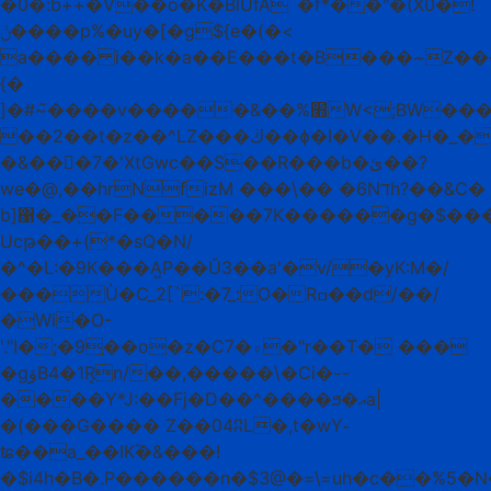
�0�:b++�V��o�K�BlUfA`�f*��"�(X0�!
ݩ����p%�uy�[�g${e�(�<
a���� i��k�a��E���t�B���~Z��
{�
]�#~̃����v�����&��%׫W<;BW���0j�[4D<�����0m�VJ�l�Ă�q\�$
��2��t�z��^LZ���ڬ��ɸ�I�V��.�H�_��I��W����nv�lI�H�A|]��U�U.�3��2t
�&���7�'XtGwc��S��R���b�ئ��?
we�@,��hrNfizM ���\�� �6Nדh?��&C�
b]΁�_��F��̤���7K������g�$��
Ucթ��+(*�sQ�N/
�^�L:�9K���A̺P��Ŭ3��a'�v/�yK:M�/
���Ù�C_2[`:�7_:O�Rߛ��d/��/
�Wi�O-
'."I�;�9��o�z�C۾�7�"r��T� ���
�gۆB4�1R͔n/��,�����\�Ci�⌣-
����Y*J:��Fj�D��^����ϧۛ�އa|
�(���G���� Z��04ʭL�,t�wY֊
ʨ��a_��IKؓ�&���!
�$i4h�B�.P������n�$3@�=\=uh�c��%5�N��jjD@�^���$(��IأF�+3@��V*�r�,������Y��2