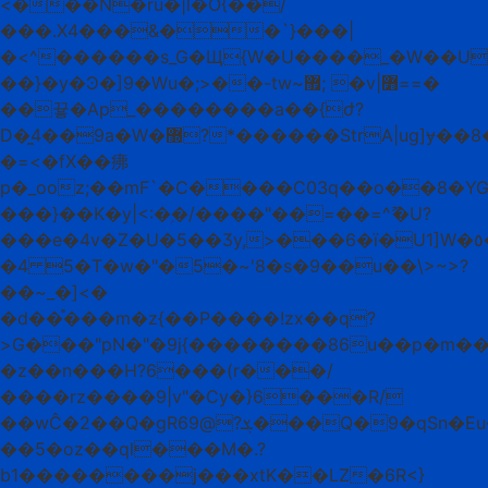
<���N�ru�|l�O{��/
���.X4���&��`}���|
�<^������s_G�Щ{W�U����_�W��U
��}�y�Ͽ�]9�Wu�;>��-tw~޿; �v|߻==�
��끃�Ap_��������a��{ժ?
D�̼4��9a�W�޽?*������StrA|ug]ɏ��8�1���Wժ���}
�=<�fX��疿
p�_ooz;��mF`�C����C03q��o��8�Y
���}��K�y|<:�ۭ�/����"��=��=^ޫ�U?
���e�4v�Z�U�5��Ӡy,>���6�ï�U1]W�٥�?
�4 5�T�w�"�5�~'8�s�9��u��\>~>?
��~_�]<�
�d��֯���m�z{��P����!zx��q?
>G���"pN�"�9j{��������86u��p�m��seq�^�����qJ�ǣ�
�z��n���H?6���(r���/
����rz����9|v"�Cy�}6���R/
��wĈ�2��Q�gRܮ?@69���Q�9�qSn�Eu�\�AEr�J�Vg�{Y}
��5�oz��ql���M�.?
b1��������j���xtK��LZ�6R<}