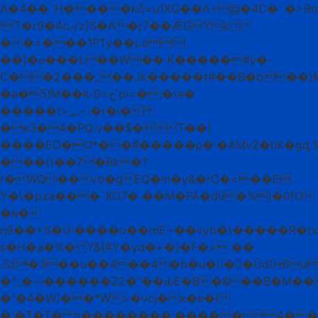
A�4��`H����kő=u1XG��A+@�4C�¨�>9
!T�r9�4cޛ/z]S�A�ɼ7��ӔGYk
��=���1PTy��Lo!
��]�ߋ���L��W�� K�����#ý�-
C��2���_��Jk���
��t#��B�b��}M
�a�5!M��k֊ڂ=0՛pi<�;�\e�
�����t>_ܝ~:�r�i�
�e3�4�PQ:v��$�T��|
����EO�O*��#̂�����ρ�'�AMv2�hK�gɖ.
���((��7�Bk�?
r�WQ��vb�gEQ�!n�y&�rC�<��E.
Y�\�pza���`KO7� ��M�FA�dü�%]�0fO
�ɴ�
ƞ9��+S�U:��ܷ��o��mE~��vyb�\�����R�t
s�H�a�%� Y&{#Y�yd�+�}�F�> ��
.Sz̈�3��u��4��4�b�u��ٍ�ŰdīH6u
�^_�~ì������Z2�"��ԂE�B�&��B�M�����4
�"�4�W)��*W>�vcj�x�e�{
�;�T�T� b��������;�����4��l