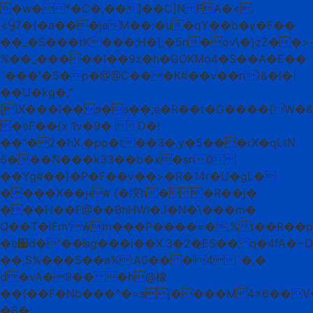
�w�*�C�,��]��C]N FA�<.
<Ӵ̥7�(�a���jeM��:�u�qY��b�ұ�F��
��_�S���tK���;H�[,�5n�ov\�}zZ��>
%��_�����l��9z�h�GOKMo4�S��A�E��
ˆ���'�5�p�@@C���K#��v��n)&�I�|
��U�kg�,"
[iX���l��ϧ�s��;e�R��t�G����{W�
�eF��{x 1v�9� D�!
��"�2�hX.�pѻ�t��3�,y�5���rX�qLtN
6���݉N���k33��b�x�sn0
��Yg#��)�P�F��v��>�R�14r�U�gL�
����X��ԩ# {�堗h� �R��j�
ֺ���H��F@��BhHWI�J�N�\���m�
Q��T�iFm'ŵm���P����=�,%t��R��p9
�e׷d�'��ʪg���i��X.3�2�҉ES�� q�4fA�~O�p�"g&9�f+yM��2C�����t�p�<"��Q��ܻ�w�E_b 7Mn@��
��,S%���5��в%:A0�� �ʲ4`�,�
d�vA�9�� �h@橡
��(��F�Nb���^�=sj����M4x6��V
�8�;