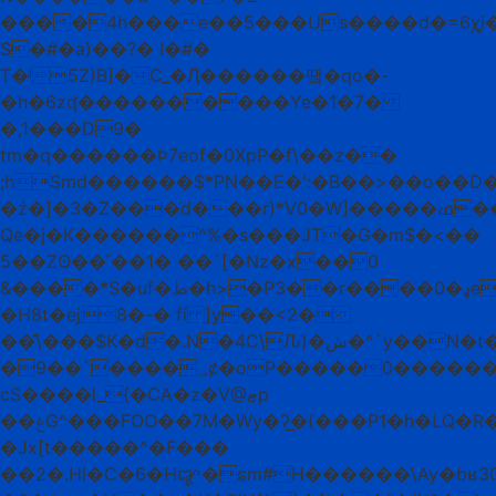
����4h���e��5���Us����d�=6ꭔi�
S�#�a)��?� I�#�
T�ʲ5Z)B]�C_�Ԯ������땤�qo�-
�h�6zʠ����������Ye�1�7�
�,1���D9�
tm�q������Ϸ7eof�0XpP�f\��z��
;hSmd������$*PN��E�':�B��>��o��D
�ź�]�3�Z���̇d���r)*V0�W]�����ߘ���^N����F��˹�
Qe�j�K������^%�s���JT�G�m$�<��
5��Zʘ��˹��1� ��`[�Nz�x��0
&����*S�uf�ط�h>�P3��r����ډ�0e�+�����d���)�%���B{�ӕ����E|
�H8t�ej8�-� fí ]y��<2�
��͊\���$K�d�.N�4C\Ԉ)�ش�^`y��N�t��ES�.ف'9Zc4���>s�G�_��#�
�9��`����؀ȼ�oP����
cS����l_{�CA�z�V@ޓp
��ݟG^���FOO��7M�Wy�ʔ͟�(���P1�h�LQ�R�
�Jx[t�����^�F���
��2�.Hl�C�6�Hꨑ�ɕm#H������\Ay�bʁ3