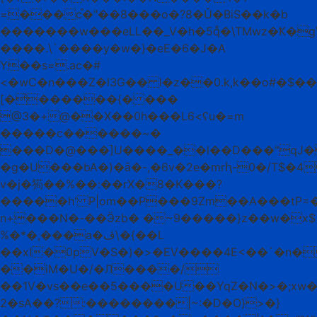
=���c֯�"��8���o�?8�Ǔ�BiS��k�b
�������w���eLL��_V�h�5qͤ�\TMwz�Ҟ�gV��
����.\`����y�w�}�eE�6�J�A
Y��s=.ac�#
<�wC�n���Z�l3G�� l�z��0.k,k��o#�$�
[�̉������{� ���
@3�+@��X��0h���L6<ʕu�=m
�����c������~�
���D�@���]U����_��l��D���"qJ
�g�U���bA�)�ȃ�-,�6v�2e�mrԧ-0�/T$
v�j�㺃��%��:��rX�8�K���?
�����h' P|om��P���9Zm��A���tP=�
n+���N�-��Ӭzb� �~9�����}z��w�x$
%�*�,���a�ڤ\�{��L
��xI�0pV�S�)�>�EV����4E<��`�n�
��iM�U�/�Л����/
��1
V�vs��e��5����U��YqZ�N�>�;xw�
2�sА��?:��������|~:�D�O}>�}