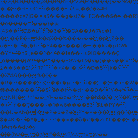
ݹ7�ֱ7�Li����,̮3��P�h+�'VG�4����]��Nc�GA�sw�o�}s��t�Q��uɺ⊈:a�Y��d�*PS�)�,9�Yt�<
�|��Hc:On����e̊9=,��/�&#H
����cX7|G�a6�'��g�s{7�+FC���$���R
�o�������}�똥
{4S��Q\B�ʙ�3��CA��J�7#o�!
���R�<Kk�qX��%���/���pZ��
o���҄,�h�Y4��5���[���k~�pˈDW
k
�YY�n$i]e��^���fe�� u9]O����ܷC
_o����jW�����+9W�Ls�y�(��K��:=����
2��3��2\.R7�>X�-�"X�D�5]k�/
�X"d.6���%�[��
�R�7\����&��r�ҏ�J���'�oE�W�
鎨������l�$I��h�cIr ��D�`V�e^�}-
qNN[�*b"��_YH��҂�c.��h$�/�.X�KJ
�+Ý��Ҭ���~�1�w6����83 Rb�PY�}
��U�Ab�|K�P�b�Z�PY�v���g�ˊ�
$�4Ki��*�_�'��=��ȁ�#��ZaהГ�����Ej:^@�\'�E�anUQ<�������D�̋�ڔ��s\�����g�^��2%
(!�m��dv�y
�j�(bw��;V#�$v?/sw t=w��