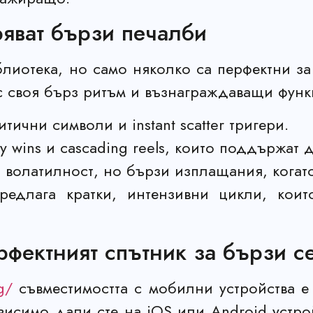
ряват бързи печалби
отека, но само няколко са перфектни за т
ъс своя бърз ритъм и възнаграждаващи функ
тични символи и instant scatter тригери.
y wins и cascading reels, които поддържат 
 волатилност, но бързи изплащания, когато
предлага кратки, интензивни цикли, кои
фектният спътник за бързи с
g/
съвместимостта с мобилни устройства е 
исимо дали сте на iOS или Android устрой