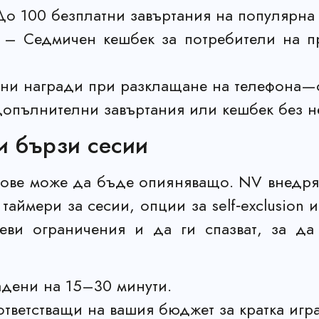
о 100 безплатни завъртания на популярна 
– Седмичен кешбек за потребители на пр
и награди при разклащане на телефона—от
 допълнителни завъртания или кешбек без н
и бързи сесии
вове може да бъде опияняващо. NV внедряв
 таймери за сесии, опции за self‑exclusion
еви ограничения и да ги спазват, за да
адени на 15–30 минути.
ответстващи на вашия бюджет за кратка игра