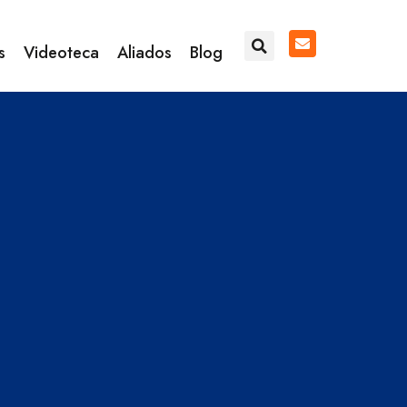
s
Videoteca
Aliados
Blog