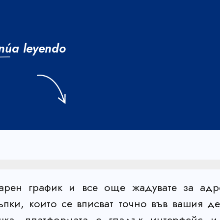
núa leyendo
варен график и все още жадувате за ад
ъпки, които се вписват точно във вашия д
ка, платформата с гладък интерфейс и i