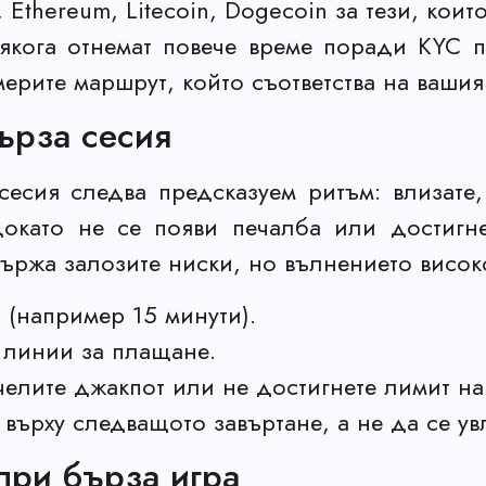
, Ethereum, Litecoin, Dogecoin за тези, кои
якога отнемат повече време поради KYC 
мерите маршрут, който съответства на вашия
ърза сесия
сесия следва предсказуем ритъм: влизате
докато не се появи печалба или достигн
ържа залозите ниски, но вълнението висок
 (например 15 минути).
 линии за плащане.
челите джакпот или не достигнете лимит на 
 върху следващото завъртане, а не да се ув
при бърза игра