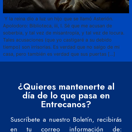
Y la reina dio a luz un hijo que se llamó Asterión.
Apolodoro: Biblioteca, iii, I. Sé que me acusan de
soberbia, y tal vez de misantropía, y tal vez de locura.
Tales acusaciones (que yo castigaré a su debido
tiempo) son irrisorias. Es verdad que no salgo de mi
casa, pero también es verdad que sus puertas […]
¿Quieres mantenerte al
día de lo que pasa en
Entrecanos?
Suscríbete a nuestro Boletín, recibirás
en tu correo información de: