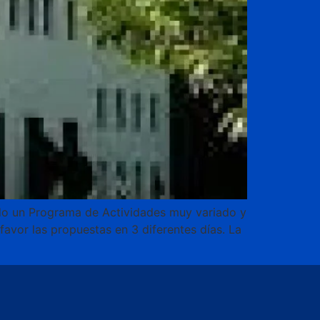
ado un Programa de Actividades muy variado y
favor las propuestas en 3 diferentes días. La