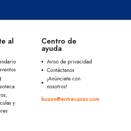
e al
Centro de
ayuda
endario
Aviso de privacidad
eventos
Contáctanos
g
¡Anúnciate con
eoteca
nosotros!
ros,
buzon@entrecanos.com
culas y
ares